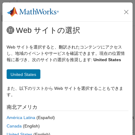
コンテンツへスキップ
MATLAB ヘルプ センター
オフキャンバス ナビゲーション メ
メインコンテンツ
Web サイトの選択
ドキュメンテーションのホーム
MISRA C:2023 Rule 11.5
検証、妥当性確認、テスト
Web サイトを選択すると、翻訳されたコンテンツにアクセス
コード検証
A conversion should not be performed from pointer to void into
し、地域のイベントやサービスを確認できます。現在の位置情
pointer to object
報に基づき、次のサイトの選択を推奨します:
United States
Polyspace Bug Finder
R2024a 以降
結果のレビューとレポート生成
このページをすべて展開する
United States
Polyspace Bug Finder の結果
説明
コーディング規約
また、以下のリストから Web サイトを選択することもできま
A conversion should not be performed from pointer to void into
MISRA C:2023 命令およびルール
す。
1
pointer to object
.
MISRA C:2023 Rule 11.5
南北アメリカ
根拠
項目一覧
América Latina
(Español)
へのポインターがオブジェクトへのポインターにキャストさ
説明
void
れる場合、結果のポインターは正しく配置されない可能性があり
例
Canada
(English)
ます。不適切なアライメントは未定義の動作を発生させます。た
チェック情報
United States
(English)