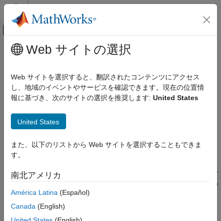
コンテンツへスキップ
MATLAB ヘルプ センター
オフキャンバス ナビゲーション メ
メインコンテンツ
Web サイトの選択
ドキュメンテーションのホーム
MISRA C:2023 Rule 1.2
検証、妥当性確認、テスト
Web サイトを選択すると、翻訳されたコンテンツにアクセス
コード検証
Language extensions should not be used
し、地域のイベントやサービスを確認できます。現在の位置情
R2024a 以降
報に基づき、次のサイトの選択を推奨します:
United States
Polyspace Bug Finder
説明
結果のレビューとレポート生成
United States
Polyspace Bug Finder の結果
1
Language extensions should not be used
.
コーディング規約
また、以下のリストから Web サイトを選択することもできま
根拠
MISRA C:2023 命令およびルール
す。
プログラムに言語拡張が使用されている場合、移植性は低くなり
MISRA C:2023 Rule 1.2
ます。言語拡張をドキュメント化する場合でも、ドキュメンテー
南北アメリカ
項目一覧
ションではすべての状況における動作が記述されない可能性があ
América Latina
(Español)
ります。
説明
チェック情報
Canada
(English)
Polyspace
実装
バージョン履歴
United States
(English)