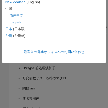
New Zealand
(English)
共用体へのキャスト
中国
简体中文
複合リテラル
English
混在する宣言およびコード。つまり、ブロックの先頭で
日本
(日本語)
はなく、ブロック内の実行可能ステートメントの後に出
한국
(한국어)
現する宣言
式内のステートメントと宣言
最寄りの営業オフィスへのお問い合わせ
定義済み識別子
__func__
前処理演算子
_Pragma
可変引数リストを持つマクロ
関数
asm
無名共用体