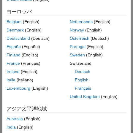
ルール チェッカーは、解析で使用されている C 標準のバージョ
参考
ンに応じて、これらの言語拡張にフラグを設定します。
ヨーロッパ
C 標準バ
を参照してください。
ージョン (-c-version)
Belgium
(English)
Netherlands
(English)
C90:
Denmark
(English)
Norway
(English)
Deutschland
(Deutsch)
Österreich
(Deutsch)
定数を含む
型
long long int
España
(Español)
Portugal
(English)
型
Finland
(English)
Sweden
(English)
long double
France
(Français)
Switzerland
キーワード
inline
Ireland
(English)
Deutsch
キーワード
Italia
(Italiano)
English
_Bool
Luxembourg
(English)
Français
16 進浮動小数点定数
United Kingdom
(English)
指示付きの初期化子
アジア太平洋地域
ローカル ラベル宣言
Australia
(English)
India
(English)
演算子
typeof