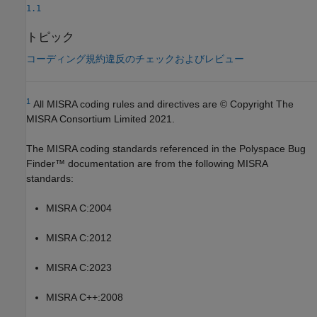
1.1
トピック
コーディング規約違反のチェックおよびレビュー
1
All MISRA coding rules and directives are © Copyright The
MISRA Consortium Limited 2021.
The MISRA coding standards referenced in the
Polyspace Bug
Finder™
documentation are from the following MISRA
standards:
MISRA C:2004
MISRA C:2012
MISRA C:2023
MISRA C++:2008