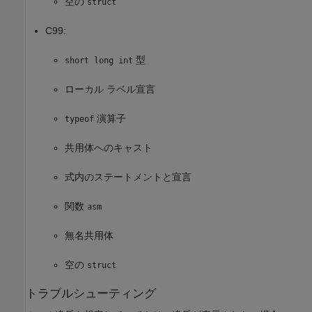
空の
struct
C99:
型
short long int
ローカル ラベル宣言
演算子
typeof
共用体へのキャスト
式内のステートメントと宣言
関数
asm
無名共用体
空の
struct
トラブルシューティング