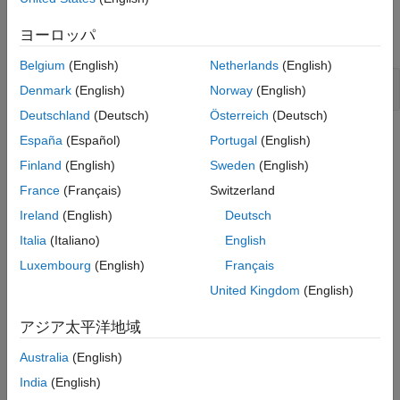
Examples
Version History
ヨーロッパ
See Also
expand all
Belgium
(English)
Netherlands
(English)
Destination buffer overflow in string manipulation
Denmark
(English)
Norway
(English)
Deutschland
(Deutsch)
Österreich
(Deutsch)
Check Information
España
(Español)
Portugal
(English)
Finland
(English)
Sweden
(English)
Category:
Others
France
(Français)
Switzerland
PQL Name:
std.cwe_native.R806
Version History
Ireland
(English)
Deutsch
Italia
(Italiano)
English
Introduced in R2023a
Luxembourg
(English)
Français
See Also
United Kingdom
(English)
Check CWE (-cwe)
アジア太平洋地域
Topics
Australia
(English)
India
(English)
Check for and Review Coding Standard Violations