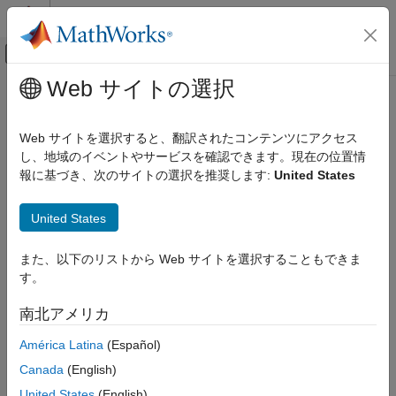
コンテンツへスキップ
MATLAB ヘルプ センター
オフキャンバス ナビゲーション メ
メインコンテンツ
Web サイトの選択
ドキュメンテーションのホーム
CWE Rule 500
検証、妥当性確認、テスト
Web サイトを選択すると、翻訳されたコンテンツにアクセス
コード検証
Public Static Field Not Marked Final
し、地域のイベントやサービスを確認できます。現在の位置情
Since R2023a
報に基づき、次のサイトの選択を推奨します:
United States
Polyspace Bug Finder
expand all in page
Reviewing and Reporting Results
Description
United States
Polyspace Bug Finder Results
Coding Standards
An object contains a public static field that is not marked final,
また、以下のリストから Web サイトを選択することもできま
which might allow it to be modified in unexpected ways.
Common Weakness Enumeration (CWE)
す。
Polyspace
Implementation
CWE Rule 500
南北アメリカ
ON THIS PAGE
The rule checker checks for
Public static field not const
.
América Latina
(Español)
Description
Examples
Examples
Canada
(English)
Check Information
United States
(English)