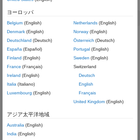
expand all
Version History
ヨーロッパ
See Also
Public static field not const
Belgium
(English)
Netherlands
(English)
Denmark
(English)
Norway
(English)
Check Information
Deutschland
(Deutsch)
Österreich
(Deutsch)
Category:
Others
España
(Español)
Portugal
(English)
PQL Name:
std.cwe_native.R500
Finland
(English)
Sweden
(English)
Version History
France
(Français)
Switzerland
Introduced in R2023a
Ireland
(English)
Deutsch
Italia
(Italiano)
English
See Also
Luxembourg
(English)
Français
Check CWE (-cwe)
United Kingdom
(English)
Topics
アジア太平洋地域
Check for and Review Coding Standard Violations
Australia
(English)
External Websites
India
(English)