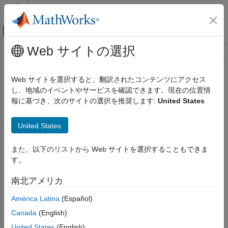
コンテンツへスキップ
MATLAB ヘルプ センター
オフキャンバス ナビゲーション メ
メインコンテンツ
Web サイトの選択
ドキュメンテーションのホーム
このページの内容は最新ではありません。最新版の英語を参照す
るには、ここをクリックします。
検証、妥当性確認、テスト
Web サイトを選択すると、翻訳されたコンテンツにアクセス
コード検証
し、地域のイベントやサービスを確認できます。現在の位置情
CWE Rule 476
報に基づき、次のサイトの選択を推奨します:
United States
Polyspace Bug Finder
結果のレビューとレポート生成
NULL Pointer Dereference
United States
Polyspace Bug Finder の結果
R2023a 以降
コーディング規約
このページをすべて展開する
また、以下のリストから Web サイトを選択することもできま
共通脆弱性タイプ一覧 (CWE)
説明
す。
A NULL pointer dereference occurs when the application
CWE Rule 476
南北アメリカ
dereferences a pointer that it expects to be valid, but is NULL,
項目一覧
typically causing a crash or exit.
América Latina
(Español)
説明
例
Canada
(English)
Polyspace
実装
チェック情報
United States
(English)