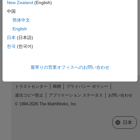
New Zealand
(English)
コーディング規約違反のチェックおよびレビュー
中国
外部の Web サイト
简体中文
English
CWE-476
日本
(日本語)
この情報は役に立ちましたか？
한국
(한국어)
最寄りの営業オフィスへのお問い合わせ
トラストセンター
商標
プライバシー ポリシー
違法コピー防止
アプリケーション ステータス
お問い合わせ
© 1994-2026 The MathWorks, Inc.
Web サイ
日本