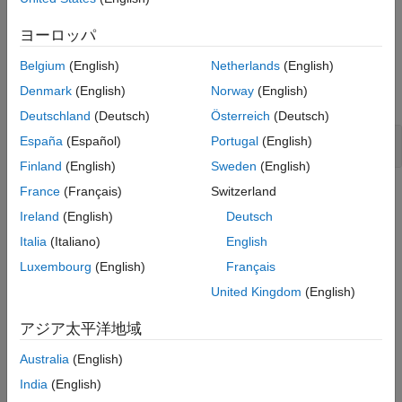
ルール チェッカーは、
"NULL ポインターのデリファレンス"
を
バージョン履歴
チェックします。
ヨーロッパ
参考
例
Belgium
(English)
Netherlands
(English)
Denmark
(English)
Norway
(English)
すべて展開する
Deutschland
(Deutsch)
Österreich
(Deutsch)
NULL ポインターのデリファレンス
España
(Español)
Portugal
(English)
Finland
(English)
Sweden
(English)
France
(Français)
Switzerland
チェック情報
Ireland
(English)
Deutsch
カテゴリ:
Pointer Issues
Italia
(Italiano)
English
バージョン履歴
Luxembourg
(English)
Français
R2023a で導入
United Kingdom
(English)
参考
アジア太平洋地域
CWE チェック (-cwe)
Australia
(English)
India
(English)
トピック