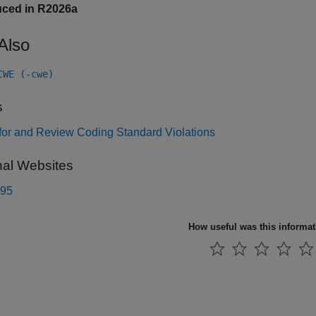
uced in R2026a
Also
CWE (-cwe)
s
for and Review Coding Standard Violations
nal Websites
95
How useful was this informa