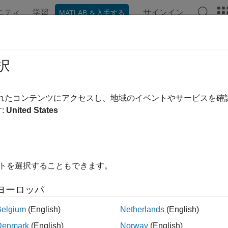
ニティ
学習
サインイン
MATLAB を入手する
ンテーション
例
Polyspace オプション
Polyspace 結果
 Rule 295
択
r Certificate Validation
されたコンテンツにアクセスし、地域のイベントやサービスを
R2026a
:
United States
all in page
ription
duct does not validate, or incorrectly validates, a certificate
イトを選択することもできます。
pace
Implementation
ヨーロッパ
e checker checks for these issues:
Belgium
(English)
Netherlands
(English)
lidity of certificate not checked
Denmark
(English)
Norway
(English)