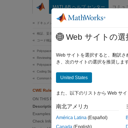
コンテンツへスキップ
MATLAB ヘルプ センター
コミュ
ドキュメ
ドキュメンテーションのホーム
検証、妥当性確認、テスト
CWE
Web サイトの選
コード検証
Polyspace Bug Finder
Imprope
Web サイトを選択すると、翻訳
Reviewing and Reporting Results
Since 
き、次のサイトの選択を推奨します
Polyspace Bug Finder Results
expand 
Coding Standards
Desc
United States
Common Weakness Enumeration (CWE)
The pro
CWE Rule 295
また、以下のリストから Web サ
ON THIS PAGE
Polys
南北アメリカ
Description
The rul
Examples
América Latina
(Español)
Check Information
Va
Canada
(English)