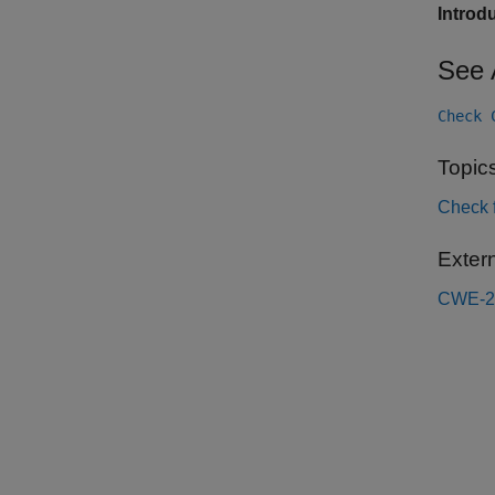
Introd
See 
Check 
Topic
Check 
Exter
CWE-2