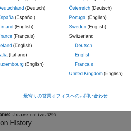
Deutschland
(Deutsch)
Österreich
(Deutsch)
safe certificate accepted
España
(Español)
Portugal
(English)
ples
inland
(English)
Sweden
(English)
France
(Français)
Switzerland
all
reland
(English)
Deutsch
alidity of certificate not checked
talia
(Italiano)
English
Luxembourg
(English)
Français
nsafe certificate accepted
United Kingdom
(English)
k Information
最寄りの営業オフィスへのお問い合わせ
ry:
Authentication Errors
ame:
std.cwe_native.R295
ion History