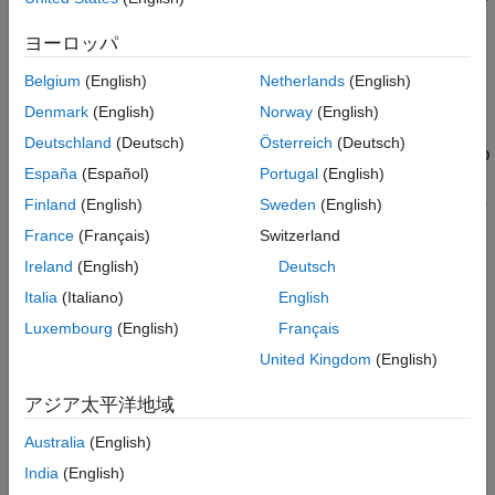
数
ヨーロッパ
プロジェクトがソフトウェア品質目標を満たしたかどうか
Belgium
(English)
Netherlands
(English)
プロパティ
Denmark
(English)
Norway
(English)
Deutschland
(Deutsch)
Österreich
(Deutsch)
Include Checks from Polyspace Standard Library Stub
Functions
España
(Español)
Portugal
(English)
Finland
(English)
Sweden
(English)
このオプションの選択を解除しない限り、テーブルには標準ライ
ブラリ関数の Polyspace スタブにある
Polyspace Code Prover
France
(Français)
Switzerland
チェックが示されます。
Ireland
(English)
Deutsch
Italia
(Italiano)
English
参考
Luxembourg
(English)
Français
トピック
United Kingdom
(English)
既存の Bug Finder レポート テンプレートのカスタマイズ
アジア太平洋地域
この情報は役に立ちましたか？
Australia
(English)
India
(English)