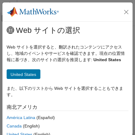
コンテンツへスキップ
MATLAB ヘルプ センター
オフキャンバス ナビゲーション メ
メインコンテンツ
Web サイトの選択
ドキュメンテーションのホーム
Code Verification Summary
検証、妥当性確認、テスト
Web サイトを選択すると、翻訳されたコンテンツにアクセス
コード検証
Polyspace
解析結果のテーブルの作成
し、地域のイベントやサービスを確認できます。現在の位置情
報に基づき、次のサイトの選択を推奨します:
United States
Polyspace Bug Finder
説明
結果のレビューとレポート生成
United States
レポートとメトリクス
このコンポーネントは、次の結果を示すテーブルを作成します。
レポートの生成
また、以下のリストから Web サイトを選択することもできま
結果の数
す。
Code Verification Summary
MISRA C™ などの各コーディング ルール タイプのコーディ
項目一覧
南北アメリカ
ング ルール違反の数
説明
América Latina
(Español)
プロパティ
®
Polyspace
Bug Finder™
の結果における欠陥数
参考
Canada
(English)
Polyspace Code Prover™
の結果における各色のチェックの
United States
(English)