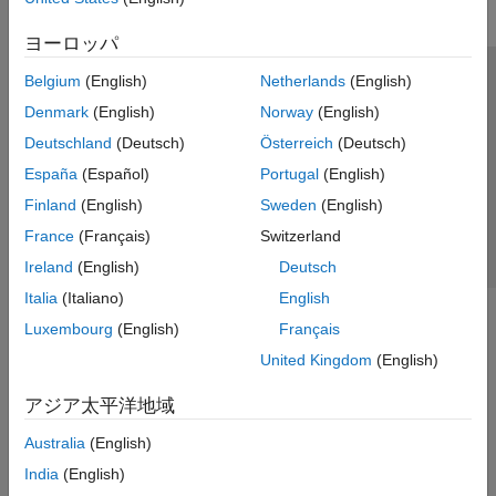
ヨーロッパ
Belgium
(English)
Netherlands
(English)
トラストセンター
商標
プライバシー ポリシー
Denmark
(English)
Norway
(English)
違法コピー防止
アプリケーション ステータス
お問い合わせ
Deutschland
(Deutsch)
Österreich
(Deutsch)
© 1994-2026 The MathWorks, Inc.
España
(Español)
Portugal
(English)
Finland
(English)
Sweden
(English)
Web サイ
日本
France
(Français)
Switzerland
Ireland
(English)
Deutsch
Italia
(Italiano)
English
Luxembourg
(English)
Français
United Kingdom
(English)
アジア太平洋地域
Australia
(English)
India
(English)