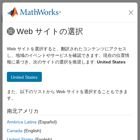
コンテンツへスキップ
MATLAB ヘルプ センター
オフキャンバス ナビゲーション メ
メインコンテンツ
Web サイトの選択
ドキュメンテーションのホーム
検証、妥当性確認、テスト
Web サイトを選択すると、翻訳されたコンテンツにアクセス
コード検証
し、地域のイベントやサービスを確認できます。現在の位置情
この情報は役に立ちましたか？
報に基づき、次のサイトの選択を推奨します:
United States
United States
また、以下のリストから Web サイトを選択することもできま
す。
南北アメリカ
América Latina
(Español)
Canada
(English)
United States
(English)