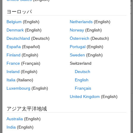
れ、レビュー情報が Polyspace の結果にインポートされます。非
標準形式のコード注釈を追加する場合は、Polyspace がその注釈
ヨーロッパ
を認識できるようにするために、形式へのマッピングを指定する
こともできます。
Belgium
(English)
Netherlands
(English)
Denmark
(English)
Norway
(English)
Polyspace オプション
Deutschland
(Deutsch)
Österreich
(Deutsch)
以前の解析からレビュー情報をインポート
-import-
España
(Español)
Portugal
(English)
comments
Finland
(English)
Sweden
(English)
Polyspace
の結果を正当化する C/C++ コー
-ignore-
France
(Français)
Switzerland
ド注釈を無視し、すべての結果を未確認とし
code-
て表示
(R2022a 以降)
annotations
Ireland
(English)
Deutsch
Polyspace 解析結果に対するカスタム コー
-xml-
Italia
(Italiano)
English
ド注釈の適用
annotations-
Luxembourg
(English)
Français
description
United Kingdom
(English)
システム コマンド
アジア太平洋地域
(システム コマンド) 以前の
Polyspace
解析
polyspace-
Australia
(English)
からレビュー情報をインポート
comments-
import
India
(English)