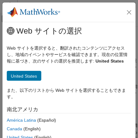
コンテンツへスキップ
MATLAB ヘルプ センター
オフキャンバス ナビゲーション メ
メインコンテンツ
Web サイトの選択
ドキュメンテーションのホーム
レビュー情報のインポートの構成
検証、妥当性確認、テスト
Web サイトを選択すると、翻訳されたコンテンツにアクセス
コード検証
既存の結果からのレビュー情報のインポートを構成する
し、地域のイベントやサービスを確認できます。現在の位置情
®
以前の Polyspace
の結果やソース コードから、ステータス、重
報に基づき、次のサイトの選択を推奨します:
United States
Polyspace Bug Finder
大度、その他のコメントや正当化などのレビュー情報をインポー
構成
トする方法を構成します。
United States
カテゴリ
Polyspace Platform ユーザー インターフェイスでは、既定で以前
ソースとビルド オプションの構成
また、以下のリストから Web サイトを選択することもできま
の実行のレビュー情報が現在の実行にインポートされます。ユー
チェックの構成
す。
ザー インターフェイスとコマンド ラインの両方で、別の結果セ
解析精度の向上
ットからレビュー情報を明示的にインポートすることもできま
南北アメリカ
独自のコーディング ルールとコーディング
す。
規約の作成
América Latina
(Español)
レポート生成の構成
または、標準形式の注釈をソース コードに追加して、レビュー情
Canada
(English)
レビュー情報のインポートの構成
報を保存できます。以降のソース コード解析では注釈が読み取ら
United States
(English)