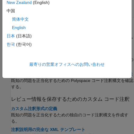
New Zealand
(English)
(システム コマンド) CSV や JSON などの外
polyspace-
部形式への
Polyspace
結果のエクスポート
results-
中国
export
简体中文
トピック
English
日本
(日本語)
以前の結果またはコードからレビュー情報をインポー
ト
한국
(한국어)
以前の Polyspace 解析からレビュー情報をインポート
ステータス、重大度、追加のメモなどの情報を別の Polyspace の
最寄りの営業オフィスへのお問い合わせ
結果ファイルからインポートする。
コードへの注釈付けと既知の結果または許容可能な結果の非表示
既知の問題を正当化するための Polyspace コード注釈構文を確認
する。
レビュー情報を保存するためのカスタム コード注釈
カスタム注釈形式の定義
既知の問題を正当化するための独自のコード注釈構文を作成す
る。
注釈説明用の完全な XML テンプレート