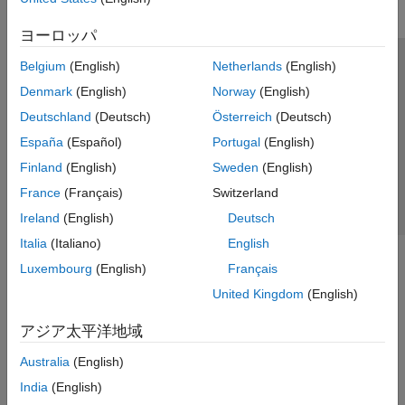
ヨーロッパ
Belgium
(English)
Netherlands
(English)
トラストセンター
商標
プライバシー ポリシー
Denmark
(English)
Norway
(English)
違法コピー防止
アプリケーション ステータス
お問い合わせ
Deutschland
(Deutsch)
Österreich
(Deutsch)
© 1994-2026 The MathWorks, Inc.
España
(Español)
Portugal
(English)
Finland
(English)
Sweden
(English)
Web サイ
日本
France
(Français)
Switzerland
Ireland
(English)
Deutsch
Italia
(Italiano)
English
Luxembourg
(English)
Français
United Kingdom
(English)
アジア太平洋地域
Australia
(English)
India
(English)