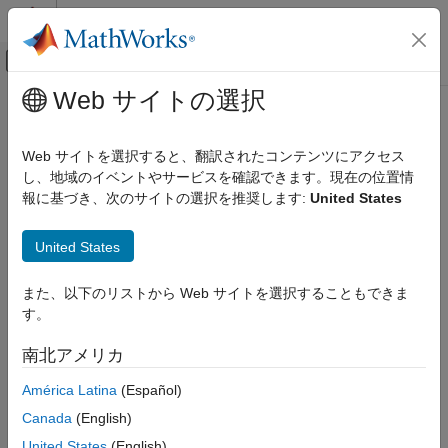
コンテンツへスキップ
MATLAB ヘルプ センター
オフキャンバス ナビゲーション メ
メインコンテンツ
Web サイトの選択
ドキュメンテーションのホーム
Wireless Communications
Web サイトを選択すると、翻訳されたコンテンツにアクセス
し、地域のイベントやサービスを確認できます。現在の位置情
報に基づき、次のサイトの選択を推奨します:
United States
How useful was this information?
United States
また、以下のリストから Web サイトを選択することもできま
す。
南北アメリカ
América Latina
(Español)
Canada
(English)
United States
(English)