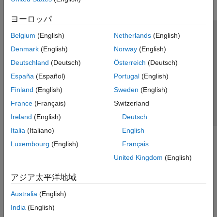
ヨーロッパ
Belgium
(English)
Netherlands
(English)
トラストセンター
商標
プライバシー ポリシー
Denmark
(English)
Norway
(English)
違法コピー防止
アプリケーション ステータス
お問い合わせ
Deutschland
(Deutsch)
Österreich
(Deutsch)
© 1994-2026 The MathWorks, Inc.
España
(Español)
Portugal
(English)
Finland
(English)
Sweden
(English)
Web サイ
日本
France
(Français)
Switzerland
Ireland
(English)
Deutsch
Italia
(Italiano)
English
Luxembourg
(English)
Français
United Kingdom
(English)
アジア太平洋地域
Australia
(English)
India
(English)