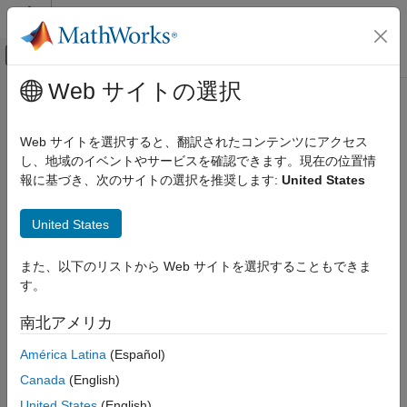
コンテンツへスキップ
MATLAB ヘルプ センター
オフキャンバス ナビゲーション メ
メインコンテンツ
Web サイトの選択
ドキュメンテーションのホーム
Wireless Communications
Web サイトを選択すると、翻訳されたコンテンツにアクセス
し、地域のイベントやサービスを確認できます。現在の位置情
How useful was this information?
報に基づき、次のサイトの選択を推奨します:
United States
United States
また、以下のリストから Web サイトを選択することもできま
す。
南北アメリカ
América Latina
(Español)
Canada
(English)
United States
(English)