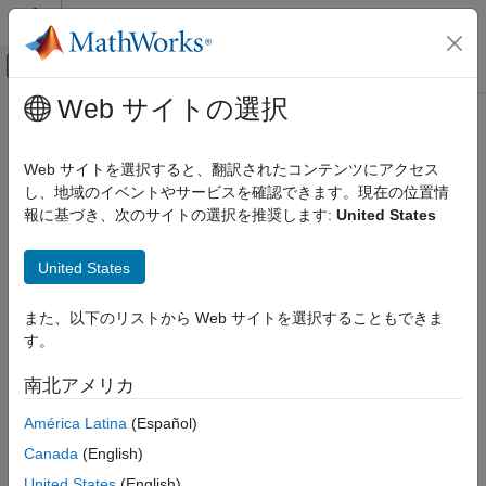
コンテンツへスキップ
MATLAB ヘルプ センター
オフキャンバス ナビゲーション メ
メインコンテンツ
Web サイトの選択
ドキュメンテーションのホーム
Computational Biology
Web サイトを選択すると、翻訳されたコンテンツにアクセス
し、地域のイベントやサービスを確認できます。現在の位置情
報に基づき、次のサイトの選択を推奨します:
United States
How useful was this information?
United States
また、以下のリストから Web サイトを選択することもできま
す。
南北アメリカ
América Latina
(Español)
Canada
(English)
United States
(English)