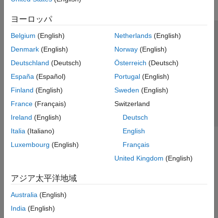
ヨーロッパ
Belgium
(English)
Netherlands
(English)
トラストセンター
商標
プライバシー ポリシー
Denmark
(English)
Norway
(English)
違法コピー防止
アプリケーション ステータス
お問い合わせ
Deutschland
(Deutsch)
Österreich
(Deutsch)
© 1994-2026 The MathWorks, Inc.
España
(Español)
Portugal
(English)
Finland
(English)
Sweden
(English)
Web サイ
日本
France
(Français)
Switzerland
Ireland
(English)
Deutsch
Italia
(Italiano)
English
Luxembourg
(English)
Français
United Kingdom
(English)
アジア太平洋地域
Australia
(English)
India
(English)