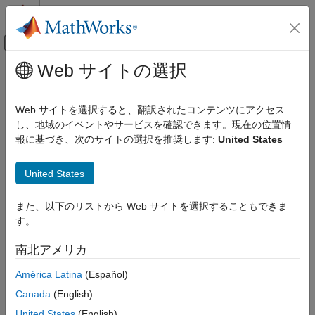
コンテンツへスキップ
MATLAB ヘルプ センター
オフキャンバス ナビゲーション メ
メインコンテンツ
Web サイトの選択
ドキュメンテーションのホーム
Computational Biology
Web サイトを選択すると、翻訳されたコンテンツにアクセス
し、地域のイベントやサービスを確認できます。現在の位置情
報に基づき、次のサイトの選択を推奨します:
United States
How useful was this information?
United States
また、以下のリストから Web サイトを選択することもできま
す。
南北アメリカ
América Latina
(Español)
Canada
(English)
United States
(English)