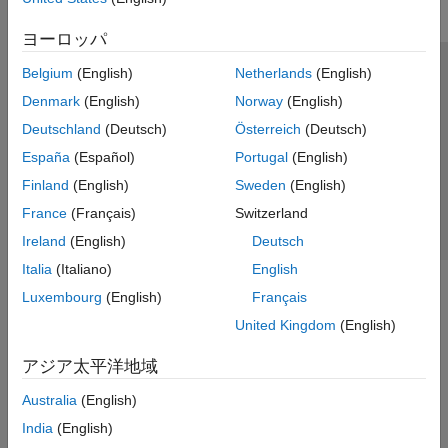
ヨーロッパ
Belgium
(English)
Netherlands
(English)
トラストセンター
商標
プライバシー ポリシー
Denmark
(English)
Norway
(English)
違法コピー防止
アプリケーション ステータス
お問い合わせ
Deutschland
(Deutsch)
Österreich
(Deutsch)
© 1994-2026 The MathWorks, Inc.
España
(Español)
Portugal
(English)
Finland
(English)
Sweden
(English)
Web サイ
日本
France
(Français)
Switzerland
Ireland
(English)
Deutsch
Italia
(Italiano)
English
Luxembourg
(English)
Français
United Kingdom
(English)
アジア太平洋地域
Australia
(English)
India
(English)