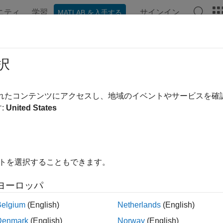
ニティ
学習
サインイン
MATLAB を入手する
ation
Examples
Functions
Apps
Videos
Answer
択
されたコンテンツにアクセスし、地域のイベントやサービスを
How useful was this informa
:
United States
イトを選択することもできます。
ヨーロッパ
Belgium
(English)
Netherlands
(English)
Denmark
(English)
Norway
(English)