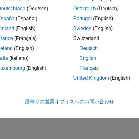
Deutschland
(Deutsch)
Österreich
(Deutsch)
España
(Español)
Portugal
(English)
inland
(English)
Sweden
(English)
France
(Français)
Switzerland
reland
(English)
Deutsch
talia
(Italiano)
English
Luxembourg
(English)
Français
United Kingdom
(English)
最寄りの営業オフィスへのお問い合わせ