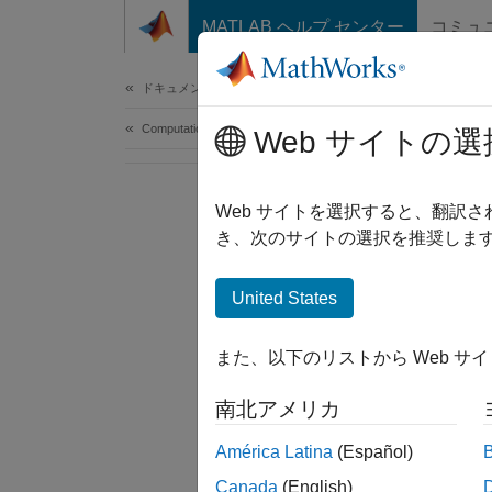
コンテンツへスキップ
MATLAB ヘルプ センター
コミュ
Document
ドキュメンテーションのホーム
Computational Biology
Web サイトの選
Web サイトを選択すると、翻訳
き、次のサイトの選択を推奨します
United States
また、以下のリストから Web サ
南北アメリカ
América Latina
(Español)
Canada
(English)