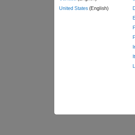
United States
(English)
F
I
I