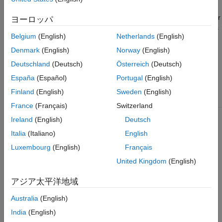
occupies one column in the new MetaData object. Variable
names unique to either of the two MetaData objects occupy their
ヨーロッパ
own column and contain values only for the samples or features
Belgium
(English)
Netherlands
(English)
where the variable is present.
Denmark
(English)
Norway
(English)
Input Arguments
Deutschland
(Deutsch)
Österreich
(Deutsch)
España
(Español)
Portugal
(English)
Object of the
MDObj#
bioma.data.MetaData
class.
Finland
(English)
Sweden
(English)
France
(Français)
Switzerland
Ireland
(English)
Deutsch
See Also
Italia
(Italiano)
English
bioma.data.MetaData
Luxembourg
(English)
Français
United Kingdom
(English)
Topics
Representing Sample and Feature Metadata in MetaData
アジア太平洋地域
Objects
Australia
(English)
How useful was this information?
India
(English)