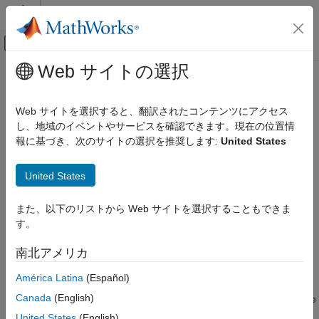
コンテンツへスキップ
MATLAB ヘルプ センター
オフキャンバス ナビゲーション メ
メインコンテンツ
Web サイトの選択
ドキュメンテーションのホーム
combine
Computational Biology
Web サイトを選択すると、翻訳されたコンテンツにアクセス
Combine two MetaData objects
し、地域のイベントやサービスを確認できます。現在の位置情
Bioinformatics Toolbox
報に基づき、次のサイトの選択を推奨します:
United States
Microarray Analysis
Syntax
Expression Analysis
United States
= combine(
,
)
NewMDObj
MDObj1
MDObj2
combine
また、以下のリストから Web サイトを選択することもできま
ON THIS PAGE
Description
す。
Syntax
combines data from two
= combine(
,
)
NewMDObj
MDObj1
MDObj2
Description
南北アメリカ
MetaData objects and returns a new MetaData object. The
Input Arguments
sample or feature names in the two MetaData objects being
América Latina
(Español)
See Also
combined must be unique. The variable names in the two
Canada
(English)
MetaData objects can be unique or the same. If a variable name
is common to the two MetaData objects, then the variable
United States
(English)