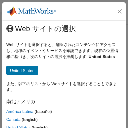
コンテンツへスキップ
MATLAB ヘルプ センター
オフキャンバス ナビゲーション メ
メインコンテンツ
Web サイトの選択
ドキュメンテーションのホーム
Computational Biology
Web サイトを選択すると、翻訳されたコンテンツにアクセス
し、地域のイベントやサービスを確認できます。現在の位置情
How useful was this information?
報に基づき、次のサイトの選択を推奨します:
United States
United States
また、以下のリストから Web サイトを選択することもできま
す。
南北アメリカ
América Latina
(Español)
Canada
(English)
United States
(English)