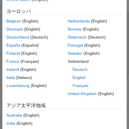
ヨーロッパ
Belgium
(English)
Netherlands
(English)
トラストセンター
商標
プライバシー ポリシー
Denmark
(English)
Norway
(English)
違法コピー防止
アプリケーション ステータス
お問い合わせ
Deutschland
(Deutsch)
Österreich
(Deutsch)
© 1994-2026 The MathWorks, Inc.
España
(Español)
Portugal
(English)
Finland
(English)
Sweden
(English)
Web サイ
日本
France
(Français)
Switzerland
Ireland
(English)
Deutsch
Italia
(Italiano)
English
Luxembourg
(English)
Français
United Kingdom
(English)
アジア太平洋地域
Australia
(English)
India
(English)