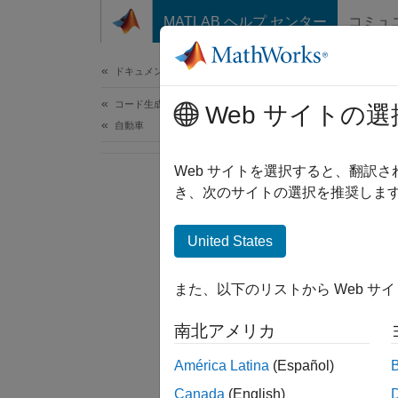
コンテンツへスキップ
MATLAB ヘルプ センター
コミュ
ドキュメ
ドキュメンテーションのホーム
コード生成
Web サイトの選
自動車
Web サイトを選択すると、翻訳
き、次のサイトの選択を推奨します
United States
また、以下のリストから Web サ
南北アメリカ
América Latina
(Español)
Canada
(English)