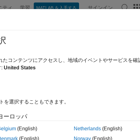
ニティ
学習
サインイン
MATLAB を入手する
ンテーション
例
関数
ブロック
アプリ
ビデオ
択
されたコンテンツにアクセスし、地域のイベントやサービスを
この情報は役に立ちました
:
United States
イトを選択することもできます。
ヨーロッパ
Belgium
(English)
Netherlands
(English)
Denmark
(English)
Norway
(English)