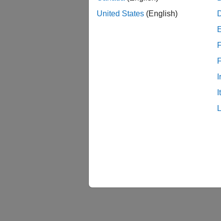
United States
(English)
F
I
I