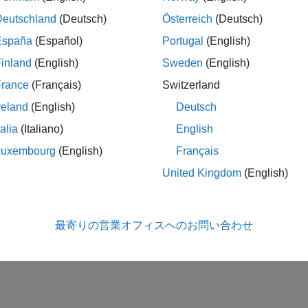
Deutschland
(Deutsch)
Österreich
(Deutsch)
España
(Español)
Portugal
(English)
inland
(English)
Sweden
(English)
France
(Français)
Switzerland
reland
(English)
Deutsch
talia
(Italiano)
English
Luxembourg
(English)
Français
United Kingdom
(English)
最寄りの営業オフィスへのお問い合わせ