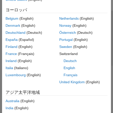
ヨーロッパ
Belgium
(English)
Netherlands
(English)
トラストセンター
商標
プライバシー ポリシー
Denmark
(English)
Norway
(English)
違法コピー防止
アプリケーション ステータス
お問い合わせ
Deutschland
(Deutsch)
Österreich
(Deutsch)
© 1994-2026 The MathWorks, Inc.
España
(Español)
Portugal
(English)
Finland
(English)
Sweden
(English)
Web サイ
日本
France
(Français)
Switzerland
Ireland
(English)
Deutsch
Italia
(Italiano)
English
Luxembourg
(English)
Français
United Kingdom
(English)
アジア太平洋地域
Australia
(English)
India
(English)