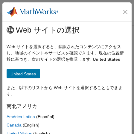
コンテンツへスキップ
MATLAB ヘルプ センター
オフキャンバス ナビゲーション メ
メインコンテンツ
Web サイトの選択
ドキュメンテーションのホーム
Signal Processing
Web サイトを選択すると、翻訳されたコンテンツにアクセス
し、地域のイベントやサービスを確認できます。現在の位置情
How useful was this information?
報に基づき、次のサイトの選択を推奨します:
United States
United States
また、以下のリストから Web サイトを選択することもできま
す。
南北アメリカ
América Latina
(Español)
Canada
(English)
United States
(English)