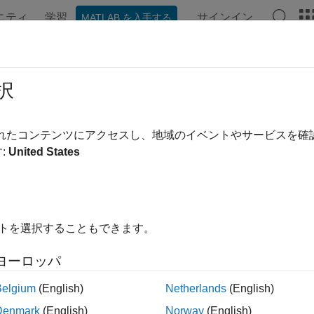
ニティ
学習
サインイン
MATLAB を入手する
ンテーション
例
関数
アプリ
ビデオ
MATLAB Ans
択
されたコンテンツにアクセスし、地域のイベントやサービスを
この情報は役に立ちました
:
United States
イトを選択することもできます。
ヨーロッパ
Belgium
(English)
Netherlands
(English)
Denmark
(English)
Norway
(English)