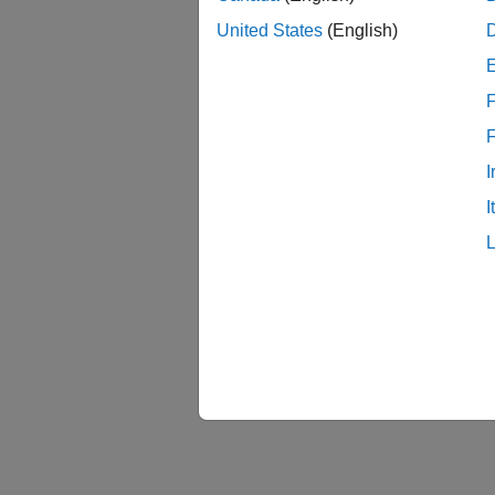
United States
(English)
F
I
I