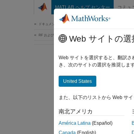
コンテンツへスキップ
MATLAB ヘルプ センター
コミュ
ドキュメ
ドキュメンテーションのホーム
RF およびミックスド シグナル
Web サイトの選
Web サイトを選択すると、翻訳
き、次のサイトの選択を推奨します
United States
また、以下のリストから Web サ
南北アメリカ
América Latina
(Español)
Canada
(English)