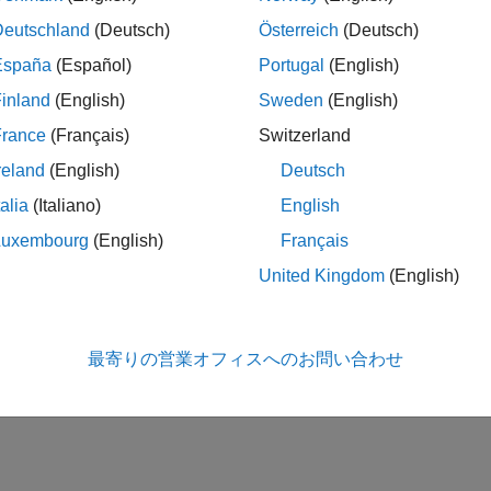
Deutschland
(Deutsch)
Österreich
(Deutsch)
España
(Español)
Portugal
(English)
inland
(English)
Sweden
(English)
France
(Français)
Switzerland
reland
(English)
Deutsch
talia
(Italiano)
English
Luxembourg
(English)
Français
United Kingdom
(English)
最寄りの営業オフィスへのお問い合わせ