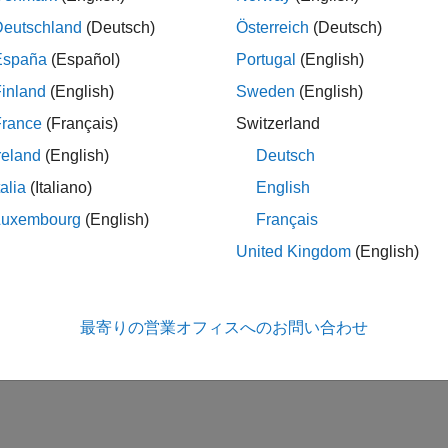
Deutschland
(Deutsch)
Österreich
(Deutsch)
España
(Español)
Portugal
(English)
inland
(English)
Sweden
(English)
France
(Français)
Switzerland
reland
(English)
Deutsch
talia
(Italiano)
English
Luxembourg
(English)
Français
United Kingdom
(English)
最寄りの営業オフィスへのお問い合わせ