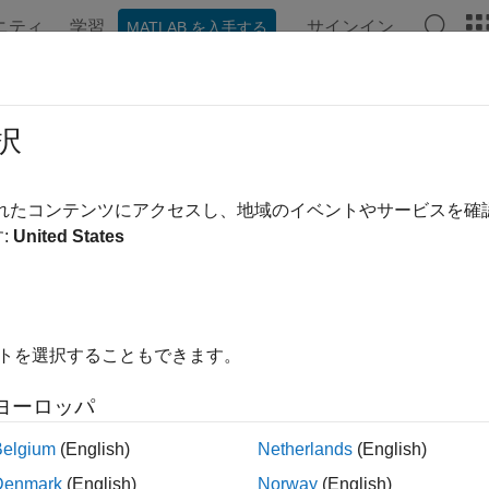
ニティ
学習
サインイン
MATLAB を入手する
ンテーション
例
関数
アプリ
ビデオ
MATLAB Ans
択
されたコンテンツにアクセスし、地域のイベントやサービスを
この情報は役に立ちました
:
United States
イトを選択することもできます。
ヨーロッパ
Belgium
(English)
Netherlands
(English)
Denmark
(English)
Norway
(English)