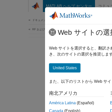
コンテンツへスキップ
MATLAB ヘルプ センター
コミュ
ドキュメ
ドキュメンテーションのホーム
RF およびミックスド シグナル
Web サイトの選
Web サイトを選択すると、翻訳
き、次のサイトの選択を推奨します
United States
また、以下のリストから Web サ
南北アメリカ
América Latina
(Español)
Canada
(English)