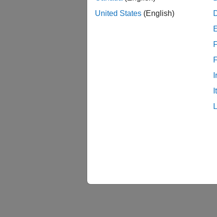
United States
(English)
F
I
I