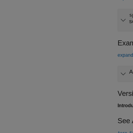
s
s
Exam
expand 
A
Vers
Introd
See 