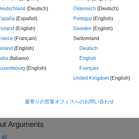
= addPhugoidRequirementFunctions(
,
cationOut
specificationIn
Deutschland
(Deutsch)
Österreich
(Deutsch)
ons for phugoid modes. Use
if
addPhugoidRequirementFunctions
España
(Español)
Portugal
(English)
s.
inland
(English)
Sweden
(English)
t Arguments
France
(Français)
Switzerland
reland
(English)
Deutsch
all
talia
(Italiano)
English
—
pecificationIn
Aero.FixedWing.Specification
Luxembourg
(English)
Français
bject
United Kingdom
(English)
—
Custom requirements function
ustomFunction
calar
|
function handle
最寄りの営業オフィスへのお問い合わせ
ut Arguments
all