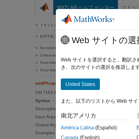
コンテンツへスキップ
MATLAB ヘルプ センター
コミュ
ドキュメ
ドキュメンテーションのホーム
航空宇宙、防衛
add
Web サイトの選
Aerospace Toolbox
Control and Stability Analysis
Class:
Web サイトを選択すると、翻訳
Fixed-Wing Aircraft Applications
Names
き、次のサイトの選択を推奨します
Fixed-Wing Aircraft Creation with Objects
Add cu
addPhugoidRequirementFunctions
United States
Since 
ON THIS PAGE
expand 
Syntax
また、以下のリストから Web サ
Synt
Description
南北アメリカ
Input Arguments
specif
Output Arguments
América Latina
(Español)
Desc
Examples
Canada
(English)