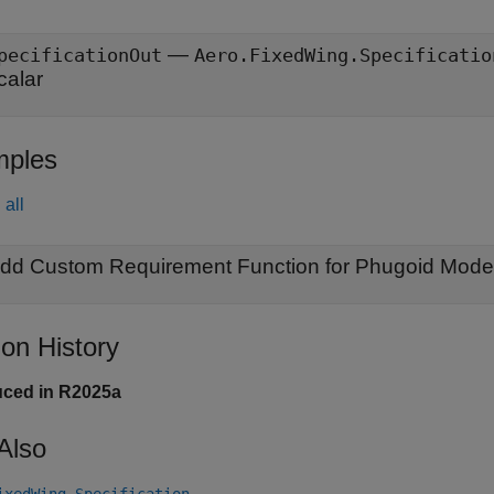
—
pecificationOut
Aero.FixedWing.Specificatio
calar
ples
all
dd Custom Requirement Function for Phugoid Mode
ion History
uced in R2025a
Also