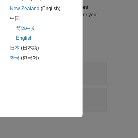
adds custom requirement
)
customFunction
New Zealand
(English)
 you want to add custom requirements for your
中国
简体中文
English
日本
(日本語)
한국
(한국어)
object