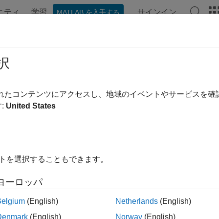
ニティ
学習
サインイン
MATLAB を入手する
ンテーション
例
関数
Videos
Answers
PhugoidRequirementFunctions
択
Aero.FixedWing.Specification
されたコンテンツにアクセスし、地域のイベントやサービスを
pace:
Aero
:
United States
stom requirement functions for phugoid modes
R2025a
all in page
イトを選択することもできます。
ax
ヨーロッパ
icationOut = addPhugoidRequirementFunctions(specificatio
Belgium
(English)
Netherlands
(English)
ription
Denmark
(English)
Norway
(English)