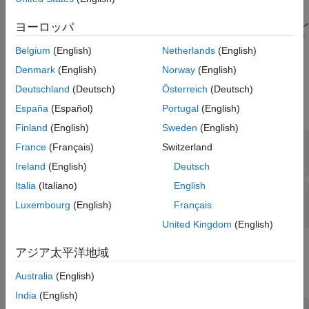
入力引数
出力引数
は、読み込まれたボディ
をアニメーション
= addBody(
,
)
b
ヨーロッパ
idx
h
b
例
オブジェクト
に追加し、ボディのパッチを生成し、ボディのイ
h
Belgium
(English)
Netherlands
(English)
ンデックスを
に返します。
バージョン履歴
idx
参考
Denmark
(English)
Norway
(English)
入力引数
Deutschland
(Deutsch)
Österreich
(Deutsch)
すべて展開する
España
(Español)
Portugal
(English)
Finland
(English)
Sweden
(English)
—
航空宇宙アニメーションオブジェクト
h
France
(Français)
Switzerland
オブジェクト
Aero.Animation
Ireland
(English)
Deutsch
Italia
(Italiano)
English
—
アニメーション本体が読み込まれました
b
Luxembourg
(English)
Français
スカラー
United Kingdom
(English)
出力引数
アジア太平洋地域
すべて展開する
Australia
(English)
India
(English)