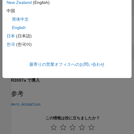
— ボディインデックス
idx
New Zealand
(English)
スカラー
中国
简体中文
例
English
すべて展開する
日本
(日本語)
한국
(한국어)
2番目のボディを追加
最寄りの営業オフィスへのお問い合わせ
バージョン履歴
R2007a で導入
参考
Aero.Animation
この情報は役に立ちましたか？