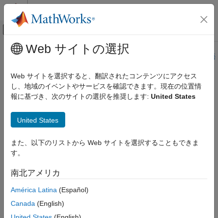
コンテンツへスキップ
MATLAB ヘルプ センター
オフキャンバス ナビゲーション メ
メインコンテンツ
Web サイトの選択
ドキュメンテーションのホーム
このページは機械翻訳を使用して翻訳されました。最新版の英語
を参照するには、ここをクリックします。
航空宇宙、防衛
Web サイトを選択すると、翻訳されたコンテンツにアクセス
し、地域のイベントやサービスを確認できます。現在の位置情
addBody
Aerospace Toolbox
報に基づき、次のサイトの選択を推奨します:
United States
機体運動解析
MATLAB に基づいたアニメーション
クラス:
Aero.Animation
United States
名前空間:
Aero
Aerospace Toolbox
軌道と姿勢を可視化する
また、以下のリストから Web サイトを選択することもできま
アニメーションオブジェクトにボディを追加する
MATLAB に基づいたアニメーション
す。
このページをすべて展開する
addBody
南北アメリカ
構文
項目一覧
América Latina
(Español)
idx = addBody(h,b)
構文
Canada
(English)
説明
説明
United States
(English)