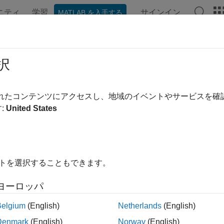
ニティ
学習
サインイン
MATLAB を入手する
ンテーション
例
関数
ブロック
シーン
ビデオ
択
されたコンテンツにアクセスし、地域のイベントやサービスを
この情報は役に立ちました
:
United States
イトを選択することもできます。
ヨーロッパ
Belgium
(English)
Netherlands
(English)
Denmark
(English)
Norway
(English)