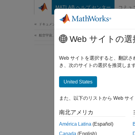
コンテンツへスキップ
MATLAB ヘルプ センター
コミュ
ドキュメ
ドキュメンテーションのホーム
航空宇宙、防衛
Web サイトの選
Web サイトを選択すると、翻訳
き、次のサイトの選択を推奨します
United States
また、以下のリストから Web サ
南北アメリカ
América Latina
(Español)
Canada
(English)