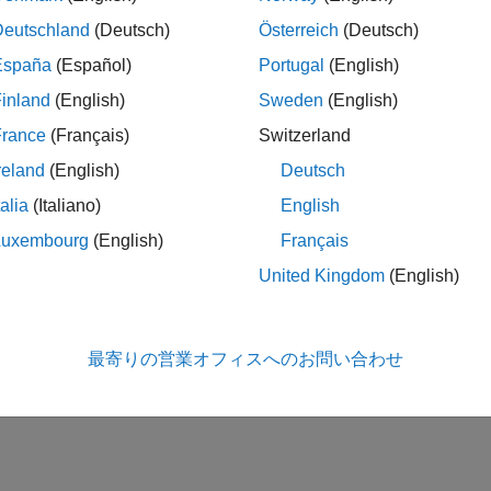
Deutschland
(Deutsch)
Österreich
(Deutsch)
España
(Español)
Portugal
(English)
inland
(English)
Sweden
(English)
France
(Français)
Switzerland
reland
(English)
Deutsch
talia
(Italiano)
English
Luxembourg
(English)
Français
United Kingdom
(English)
最寄りの営業オフィスへのお問い合わせ