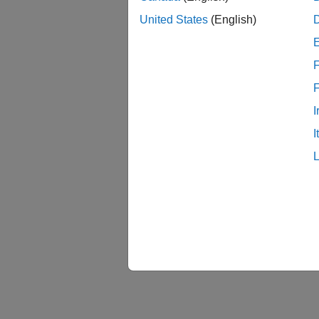
United States
(English)
F
I
I