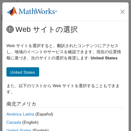
コンテンツへスキップ
MATLAB ヘルプ センター
オフキャンバス ナビゲーション メ
メインコンテンツ
Web サイトの選択
ドキュメンテーションのホーム
航空宇宙、防衛
Web サイトを選択すると、翻訳されたコンテンツにアクセス
し、地域のイベントやサービスを確認できます。現在の位置情
報に基づき、次のサイトの選択を推奨します:
United States
この情報は役に立ちましたか？
United States
また、以下のリストから Web サイトを選択することもできま
す。
南北アメリカ
América Latina
(Español)
Canada
(English)
United States
(English)