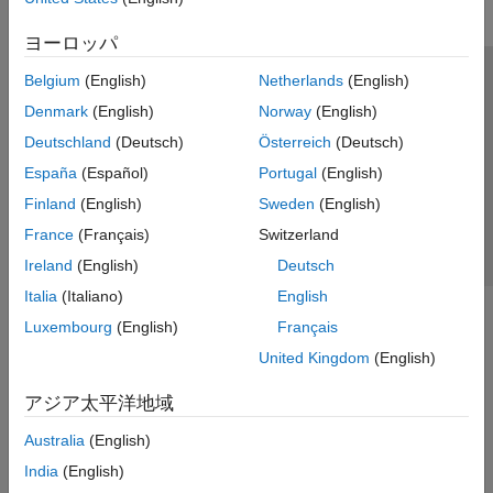
ヨーロッパ
Belgium
(English)
Netherlands
(English)
トラストセンター
商標
プライバシー ポリシー
Denmark
(English)
Norway
(English)
違法コピー防止
アプリケーション ステータス
お問い合わせ
Deutschland
(Deutsch)
Österreich
(Deutsch)
© 1994-2026 The MathWorks, Inc.
España
(Español)
Portugal
(English)
Finland
(English)
Sweden
(English)
Web サイ
日本
France
(Français)
Switzerland
Ireland
(English)
Deutsch
Italia
(Italiano)
English
Luxembourg
(English)
Français
United Kingdom
(English)
アジア太平洋地域
Australia
(English)
India
(English)