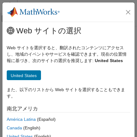
コンテンツへスキップ
MATLAB ヘルプ センター
オフキャンバス ナビゲーション メ
メインコンテンツ
Web サイトの選択
ドキュメンテーションのホーム
航空宇宙、防衛
Web サイトを選択すると、翻訳されたコンテンツにアクセス
し、地域のイベントやサービスを確認できます。現在の位置情
報に基づき、次のサイトの選択を推奨します:
United States
この情報は役に立ちましたか？
United States
また、以下のリストから Web サイトを選択することもできま
す。
南北アメリカ
América Latina
(Español)
Canada
(English)
United States
(English)