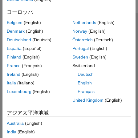
ヨーロッパ
Belgium
(English)
Netherlands
(English)
トラストセンター
商標
プライバシー ポリシー
Denmark
(English)
Norway
(English)
違法コピー防止
アプリケーション ステータス
お問い合わせ
Deutschland
(Deutsch)
Österreich
(Deutsch)
© 1994-2026 The MathWorks, Inc.
España
(Español)
Portugal
(English)
Finland
(English)
Sweden
(English)
Web サイ
日本
France
(Français)
Switzerland
Ireland
(English)
Deutsch
Italia
(Italiano)
English
Luxembourg
(English)
Français
United Kingdom
(English)
アジア太平洋地域
Australia
(English)
India
(English)