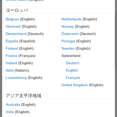
ヨーロッパ
Belgium
(English)
Netherlands
(English)
トラストセンター
商標
プライバシー ポリシー
Denmark
(English)
Norway
(English)
違法コピー防止
アプリケーション ステータス
お問い合わせ
Deutschland
(Deutsch)
Österreich
(Deutsch)
© 1994-2026 The MathWorks, Inc.
España
(Español)
Portugal
(English)
Finland
(English)
Sweden
(English)
Web サイ
日本
France
(Français)
Switzerland
Ireland
(English)
Deutsch
Italia
(Italiano)
English
Luxembourg
(English)
Français
United Kingdom
(English)
アジア太平洋地域
Australia
(English)
India
(English)