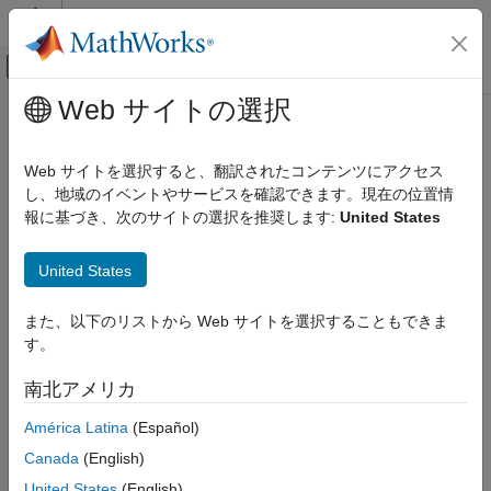
コンテンツへスキップ
MATLAB ヘルプ センター
オフキャンバス ナビゲーション メ
メインコンテンツ
Web サイトの選択
ドキュメンテーションのホーム
航空宇宙、防衛
Web サイトを選択すると、翻訳されたコンテンツにアクセス
し、地域のイベントやサービスを確認できます。現在の位置情
この情報は役に立ちましたか？
報に基づき、次のサイトの選択を推奨します:
United States
United States
また、以下のリストから Web サイトを選択することもできま
す。
南北アメリカ
América Latina
(Español)
Canada
(English)
United States
(English)