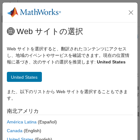
コンテンツへスキップ
MATLAB ヘルプ センター
オフキャンバス ナビゲーション メ
メインコンテンツ
Web サイトの選択
ドキュメンテーションのホーム
このページは機械翻訳を使用して翻訳されました。最新版の英語
を参照するには、ここをクリックします。
航空宇宙、防衛
Web サイトを選択すると、翻訳されたコンテンツにアクセス
し、地域のイベントやサービスを確認できます。現在の位置情
運動方程式
Aerospace Blockset
報に基づき、次のサイトの選択を推奨します:
United States
標準ワークフロー手順
座標系
3DoF、6DoF、および質点の運動方程式を実装して、ボディの位
United States
カテゴリ
置、速度、姿勢、関連値を決定します。
運動方程式ブロックを使用して、固定質量と可変質量を持つ 3 自
座標軸変換
また、以下のリストから Web サイトを選択することもできま
由度および 6 自由度の運動方程式をシミュレートします。運動方
運動方程式
す。
程式の座標表現には、物体、風、地球中心の地球固定(ECEF) な
3DOF
どがあります。4 次および 6 次の質点運動方程式は、複数のボデ
南北アメリカ
6DOF
ィ モデリングのための機体ダイナミクスの簡略化された表現を提
供します。
質点
América Latina
(Español)
数学演算
Canada
(English)
カテゴリ
United States
(English)