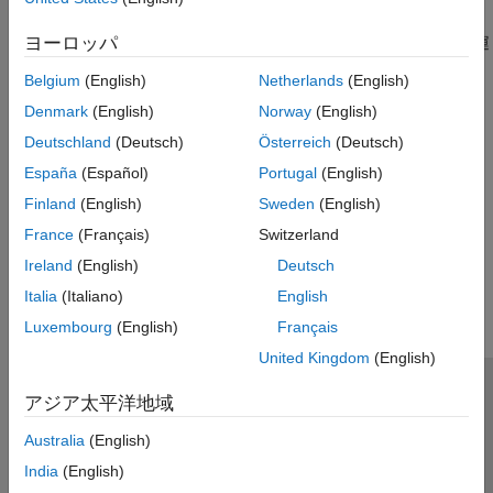
3DOF
ヨーロッパ
カスタム可変質量モデルを含むシミュレーションで 3 自由度の運
動方程式を実装します。
Belgium
(English)
Netherlands
(English)
6DOF
Denmark
(English)
Norway
(English)
オイラー角と四元数数表現を使用して、シミュレーションで6自
Deutschland
(Deutsch)
Österreich
(Deutsch)
由度の運動方程式を実装します。
España
(Español)
Portugal
(English)
質点
シミュレーションで質点運動方程式を実装する
Finland
(English)
Sweden
(English)
France
(Français)
Switzerland
この情報は役に立ちましたか？
Ireland
(English)
Deutsch
Italia
(Italiano)
English
Luxembourg
(English)
Français
United Kingdom
(English)
トラストセンター
商標
プライバシー ポリシー
アジア太平洋地域
違法コピー防止
アプリケーション ステータス
お問い合わせ
Australia
(English)
© 1994-2026 The MathWorks, Inc.
India
(English)