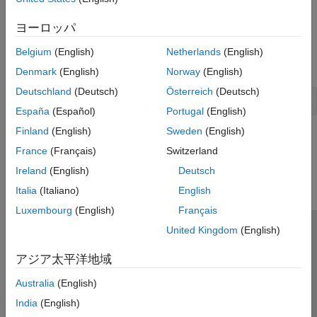
ヨーロッパ
Belgium
(English)
Netherlands
(English)
モデルのシミュレーションを実行します。
Denmark
(English)
Norway
(English)
Deutschland
(Deutsch)
Österreich
(Deutsch)
sim(mdl);
España
(Español)
Portugal
(English)
Finland
(English)
Sweden
(English)
この情報は役に立ちましたか？
France
(Français)
Switzerland
Ireland
(English)
Deutsch
Italia
(Italiano)
English
Luxembourg
(English)
Français
United Kingdom
(English)
トラストセンター
商標
プライバシー ポリシー
違法コピー防止
アプリケーション ステータス
お問い合わせ
アジア太平洋地域
© 1994-2026 The MathWorks, Inc.
Australia
(English)
India
(English)
Web サイ