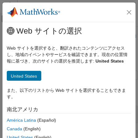
コンテンツへスキップ
MATLAB ヘルプ センター
オフキャンバス ナビゲーション メ
メインコンテンツ
Web サイトの選択
ドキュメンテーションのホーム
このページは機械翻訳を使用して翻訳されました。最新版の英語
を参照するには、ここをクリックします。
航空宇宙、防衛
Web サイトを選択すると、翻訳されたコンテンツにアクセス
し、地域のイベントやサービスを確認できます。現在の位置情
圧力を変換する
Aerospace Blockset
報に基づき、次のサイトの選択を推奨します:
United States
標準ワークフロー手順
単位変換
United States
圧力を変換する
圧力を psi から Pa に変換します。
また、以下のリストから Web サイトを選択することもできま
モデルを開きます。
す。
南北アメリカ
mdl = 
"ConvertPressurePsiToPa"
;

open_system(mdl);
América Latina
(Español)
Canada
(English)
United States
(English)