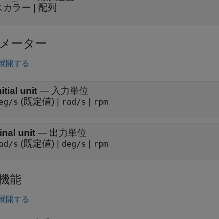
スカラー | 配列
メーター
展開する
nitial unit
—
入力単位
(既定値) |
|
eg/s
rad/s
rpm
inal unit
—
出力単位
(既定値) |
|
ad/s
deg/s
rpm
機能
展開する