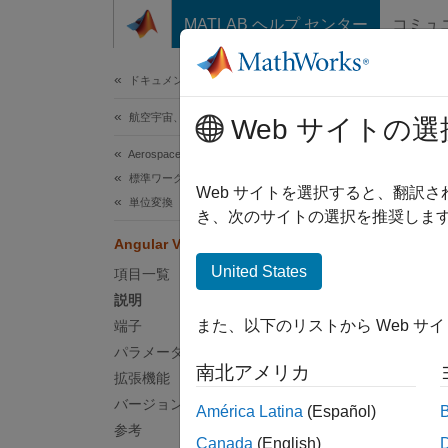
コンテンツへスキップ
MATLAB ヘルプ センター
コミュ
ドキュメ
ドキュメンテーションのホーム
航空宇宙、防衛
Web サイトの選
このペ
Aerospace Blockset
Ang
標準ワークフロー手順
Web サイトを選択すると、翻訳
単位変換
き、次のサイトの選択を推奨します
角速度
Angular Velocity Conversion
United States
項目一覧
このペ
説明
また、以下のリストから Web サ
端子
パラメーター
南北アメリカ
拡張機能
説明
バージョン履歴
América Latina
(Español)
Angula
参考
Canada
(English)