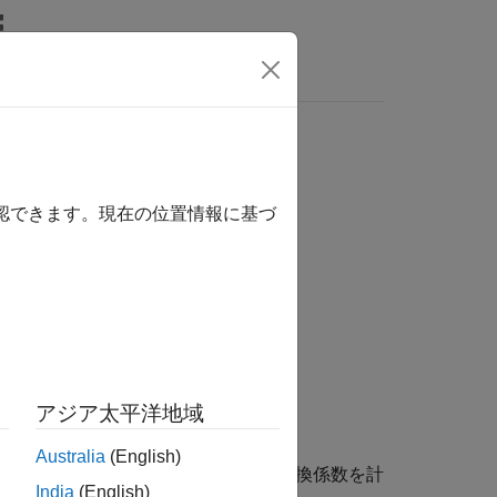
MATLAB Answers
照するには、ここをクリックします。
確認できます。現在の位置情報に基づ
アジア太平洋地域
Australia
(English)
から指定された出力角速度単位への変換係数を計
India
(English)