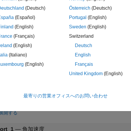
その変換係数を入力信号に適用します。
Deutschland
(Deutsch)
Österreich
(Deutsch)
r Velocity Conversion
ブロック ポート ラベルは、
初期単位
リ
España
(Español)
Portugal
(English)
単位に基づいて変更されます。
inland
(English)
Sweden
(English)
France
(Français)
Switzerland
reland
(English)
Deutsch
talia
(Italiano)
English
展開する
Luxembourg
(English)
Français
United Kingdom
(English)
ort_1
—
角加速度
スカラー | 配列
最寄りの営業オフィスへのお問い合わせ
展開する
ort_1
—
角加速度