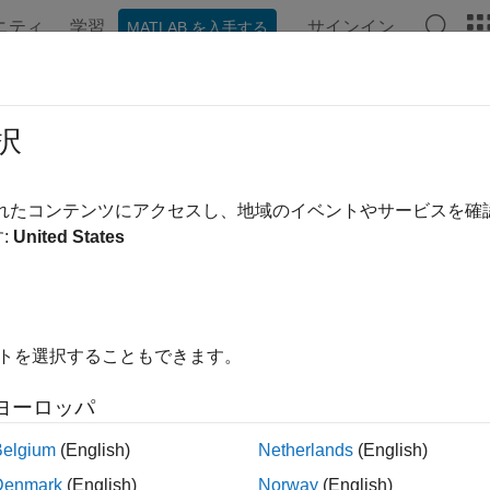
ニティ
学習
サインイン
MATLAB を入手する
ンテーション
例
関数
ブロック
シーン
ビデオ
択
ージは機械翻訳を使用して翻訳されました。最新版の英語を参
ular Velocity Conversion
されたコンテンツにアクセスし、地域のイベントやサービスを
:
United States
単位を希望の角速度単位に変換する
ージをすべて展開する
ライブラリ:
イトを選択することもできます。
Aerospace Blockset / Utilities / Unit Conversions
ヨーロッパ
Belgium
(English)
Netherlands
(English)
r Velocity Conversion
ブロックは、指定された入力角速度単位
Denmark
(English)
Norway
(English)