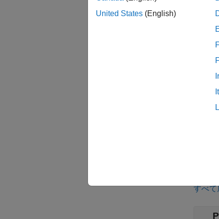
算し、
United States
(English)
Angula
と出力
F
端子
I
入力
I
すべて
P
出力
すべて
P