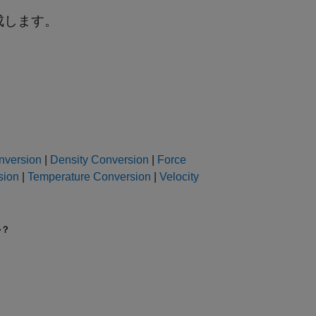
を生成します。
nversion
|
Density Conversion
|
Force
sion
|
Temperature Conversion
|
Velocity
か？