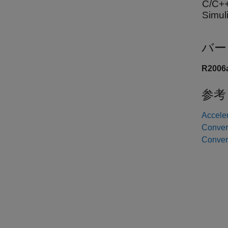
C/C
Sim
バー
R200
参考
Accele
Conver
Conver