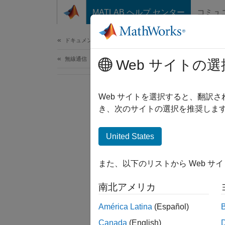
コンテンツへスキップ
MATLAB ヘルプ センター
コミュ
ドキュメ
ドキュメンテーションのホーム
無線通信
Web サイトの選
Web サイトを選択すると、翻訳
き、次のサイトの選択を推奨します
United States
また、以下のリストから Web サ
南北アメリカ
América Latina
(Español)
Canada
(English)