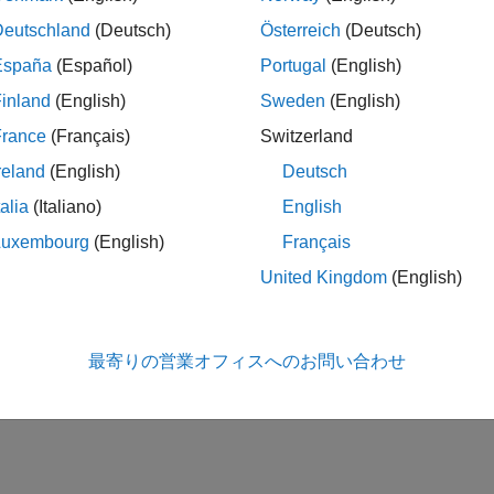
Deutschland
(Deutsch)
Österreich
(Deutsch)
España
(Español)
Portugal
(English)
inland
(English)
Sweden
(English)
France
(Français)
Switzerland
reland
(English)
Deutsch
talia
(Italiano)
English
Luxembourg
(English)
Français
United Kingdom
(English)
最寄りの営業オフィスへのお問い合わせ