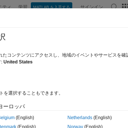
ニティ
学習
サインイン
MATLAB を入手する
ンテーション
例
関数
ブロック
アプリ
ビデオ
択
されたコンテンツにアクセスし、地域のイベントやサービスを
この情報は役に立ちました
:
United States
イトを選択することもできます。
ヨーロッパ
Belgium
(English)
Netherlands
(English)
Denmark
(English)
Norway
(English)