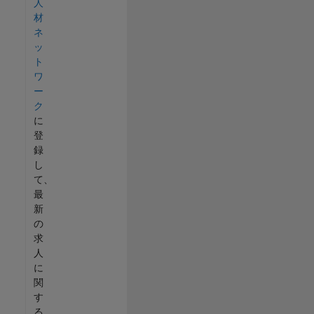
人
材
ネ
ッ
ト
ワ
ー
ク
に
登
録
し
て、
最
新
の
求
人
に
関
す
る