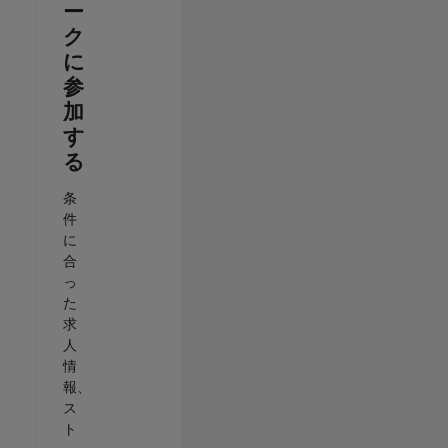
ー
ク
に
参
加
す
る
条
件
に
合
っ
た
求
人
情
報、
ス
ト