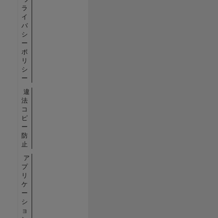
ラ
イ
バ
シ
ー
ポ
リ
シ
ー
違
法
コ
ピ
ー
防
止
ア
プ
リ
ケ
ー
シ
ョ