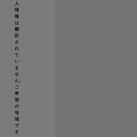
人
情
報
は
翻
訳
さ
れ
て
い
ま
せ
ん。
ご
希
望
の
地
域
で
す