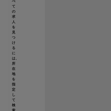
べ
て
の
求
人
を
見
つ
け
る
に
は、
所
在
地
を
指
定
し
て
検
索