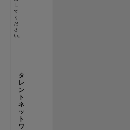
し
て
く
だ
さ
い。
タ
レ
ン
ト
ネ
ッ
ト
ワ