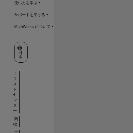
使い方を学ぶ
サポートを受ける
MathWorks について
Web サイトの選択
日
本
ト
ラ
ス
ト
セ
ン
タ
ー
商
標
プ