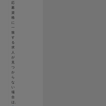
応
募
資
格
に
一
致
す
る
求
人
が
見
つ
か
ら
な
い
場
合
は、