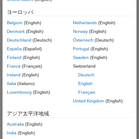
索
条
ヨーロッパ
件
に
Belgium
(English)
Netherlands
(English)
一
致
Denmark
(English)
Norway
(English)
す
Deutschland
(Deutsch)
Österreich
(Deutsch)
る
求
España
(Español)
Portugal
(English)
人
Finland
(English)
Sweden
(English)
は
あ
France
(Français)
Switzerland
り
Ireland
(English)
Deutsch
ま
せ
Italia
(Italiano)
English
ん。
Luxembourg
(English)
Français
検
United Kingdom
(English)
索
範
アジア太平洋地域
囲
Australia
(English)
を
広
India
(English)
げ