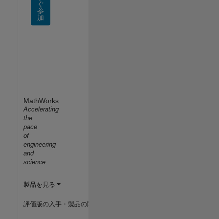
ぐ
参
加
MathWorks
Accelerating
the
pace
of
engineering
and
science
製品を見る
評価版の入手・製品の購入