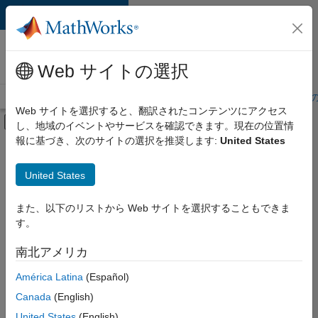
コンテンツへスキップ
MathWorks 採用
情報
Web サイトの選択
採用情報の概要
求人検索
オフィス所在地
学生・キャリア初期
Web サイトを選択すると、翻訳されたコンテンツにアクセス
オフキャンバス ナビゲーション メ
し、地域のイベントやサービスを確認できます。現在の位置情
メインコンテンツ
報に基づき、次のサイトの選択を推奨します:
United States
絞り込み条件
アドバンスド サポート
United States
+
5
IT
プログラム管理
また、以下のリストから Web サイトを選択することもできま
す。
品質エンジニアリング
テクニカル ライティング
南北アメリカ
現
在、
ユーザー エクスペリエンス
América Latina
(Español)
こ
の
Canada
(English)
検
United States
(English)