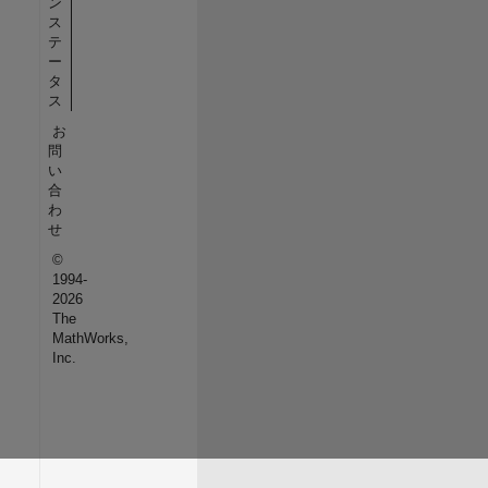
ン
ス
テ
ー
タ
ス
お
問
い
合
わ
せ
©
1994-
2026
The
MathWorks,
Inc.