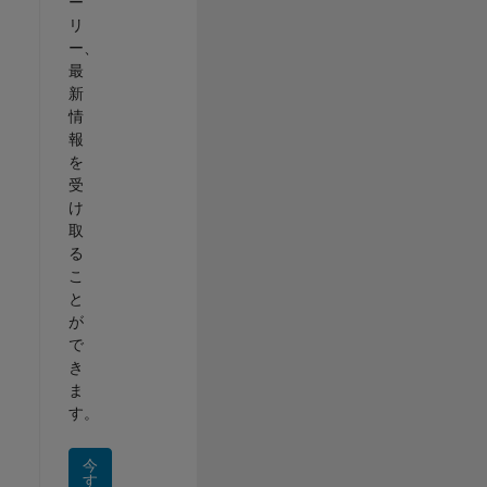
ー
リ
ー、
最
新
情
報
を
受
け
取
る
こ
と
が
で
き
ま
す。
今
す