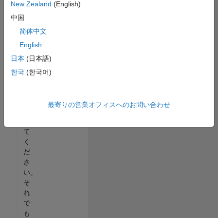
New Zealand
(English)
る
中国
か、
す
简体中文
べ
English
て
日本
(日本語)
の
求
한국
(한국어)
人
を
表
最寄りの営業オフィスへのお問い合わせ
示
し
て
く
だ
さ
い。
そ
れ
で
も