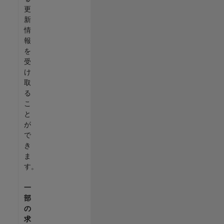
更
新
情
報
を
受
け
取
る
こ
と
が
で
き
ま
す。
一
部
の
求