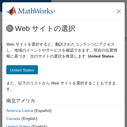
コンテンツへスキップ
MathWorks 採用
情報
Web サイトの選択
採用情報の概要
求人検索
オフィス所在地
学生・キャリア初期
Web サイトを選択すると、翻訳されたコンテンツにアクセス
オフキャンバス ナビゲーション メ
し、地域のイベントやサービスを確認できます。現在の位置情
メインコンテンツ
報に基づき、次のサイトの選択を推奨します:
United States
絞り込み条件
アドバンスド サポート
United States
+
5
プログラム管理
リリース エンジニアリング
また、以下のリストから Web サイトを選択することもできま
す。
ソフトウェア プロセス エンジニアリング
ユーザー エクスペリエンス
南北アメリカ
現
在、
Web アプリケーションとサービス
América Latina
(Español)
こ
の
Canada
(English)
検
United States
(English)