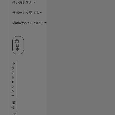
使い方を学ぶ
サポートを受ける
MathWorks について
Web サイトの選択
日
本
ト
ラ
ス
ト
セ
ン
タ
ー
商
標
プ