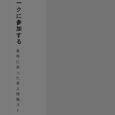
ー
ク
に
参
加
す
る
条
件
に
合
っ
た
求
人
情
報、
ス
ト