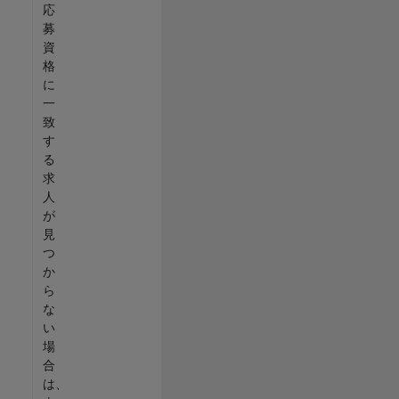
応
募
資
格
に
一
致
す
る
求
人
が
見
つ
か
ら
な
い
場
合
は、