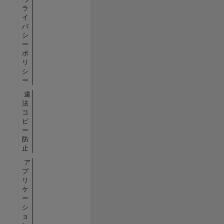
ラ
イ
バ
シ
ー
ポ
リ
シ
ー
違
法
コ
ピ
ー
防
止
ア
プ
リ
ケ
ー
シ
ョ