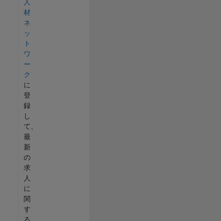
人
材
ネ
ッ
ト
ワ
ー
ク
に
登
録
し
て、
最
新
の
求
人
に
関
す
る