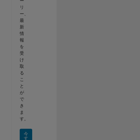
ー
リ
ー、
最
新
情
報
を
受
け
取
る
こ
と
が
で
き
ま
す。
今
す