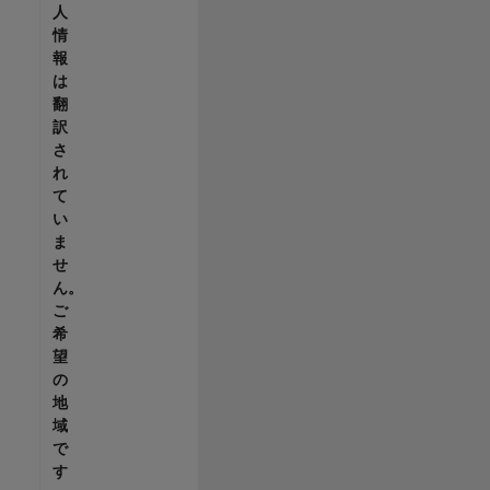
人
情
報
は
翻
訳
さ
れ
て
い
ま
せ
ん。
ご
希
望
の
地
域
で
す