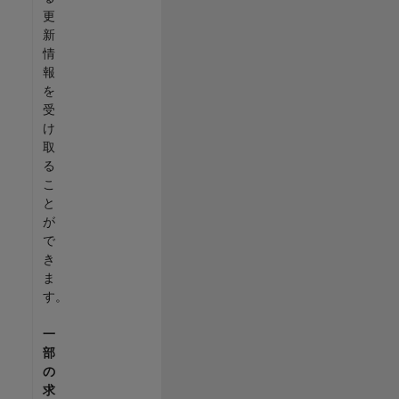
更
新
情
報
を
受
け
取
る
こ
と
が
で
き
ま
す。
一
部
の
求