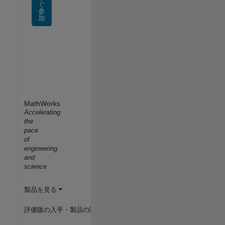
ぐ
参
加
MathWorks
Accelerating
the
pace
of
engineering
and
science
製品を見る
評価版の入手・製品の購入