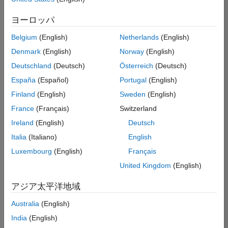
索
条
ヨーロッパ
件
に
Belgium
(English)
Netherlands
(English)
一
致
Denmark
(English)
Norway
(English)
す
Deutschland
(Deutsch)
Österreich
(Deutsch)
る
求
España
(Español)
Portugal
(English)
人
Finland
(English)
Sweden
(English)
は
あ
France
(Français)
Switzerland
り
Ireland
(English)
Deutsch
ま
せ
Italia
(Italiano)
English
ん。
Luxembourg
(English)
Français
検
United Kingdom
(English)
索
範
アジア太平洋地域
囲
Australia
(English)
を
広
India
(English)
げ