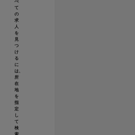
べ
て
の
求
人
を
見
つ
け
る
に
は、
所
在
地
を
指
定
し
て
検
索