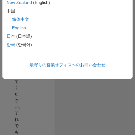
New Zealand
(English)
る
中国
か、
す
简体中文
べ
English
て
日本
(日本語)
の
求
한국
(한국어)
人
を
表
最寄りの営業オフィスへのお問い合わせ
示
し
て
く
だ
さ
い。
そ
れ
で
も