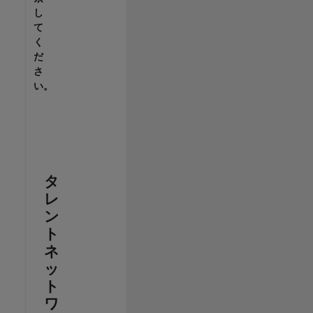
し
て
く
だ
さ
い。
タ
レ
ン
ト
ネ
ッ
ト
ワ