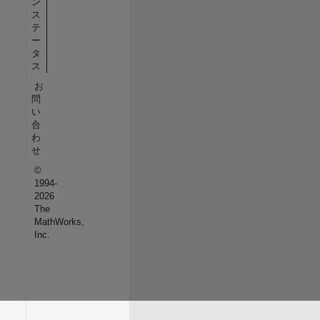
ン
ス
テ
ー
タ
ス
お
問
い
合
わ
せ
©
1994-
2026
The
MathWorks,
Inc.