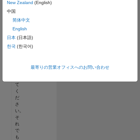
New Zealand
(English)
る
中国
か、
す
简体中文
べ
English
て
日本
(日本語)
の
求
한국
(한국어)
人
を
表
最寄りの営業オフィスへのお問い合わせ
示
し
て
く
だ
さ
い。
そ
れ
で
も