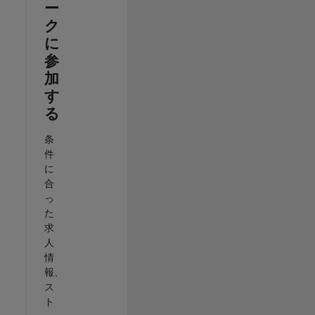
ー
ク
に
参
加
す
る
条
件
に
合
っ
た
求
人
情
報、
ス
ト