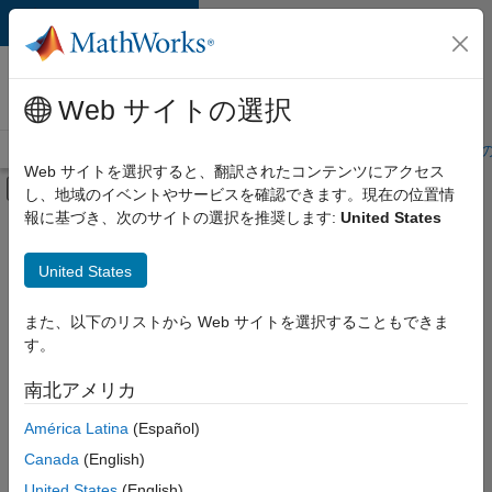
コンテンツへスキップ
MathWorks 採用
情報
Web サイトの選択
採用情報の概要
求人検索
オフィス所在地
学生・キャリア初期
Web サイトを選択すると、翻訳されたコンテンツにアクセス
オフキャンバス ナビゲーション メ
し、地域のイベントやサービスを確認できます。現在の位置情
メインコンテンツ
報に基づき、次のサイトの選択を推奨します:
United States
絞り込み条件
グローバリゼーション
United States
+
7
インフラストラクチャとアーキテクチャ
プログラム管理
また、以下のリストから Web サイトを選択することもできま
す。
品質エンジニアリング
リリース エンジニアリング
南北アメリカ
現
在、
テクニカル ライティング
América Latina
(Español)
こ
ユーザー エクスペリエンス
の
Canada
(English)
検
Web アプリケーションとサービス
United States
(English)