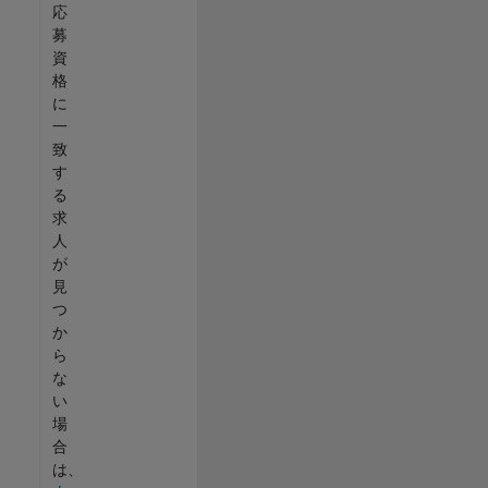
応
募
資
格
に
一
致
す
る
求
人
が
見
つ
か
ら
な
い
場
合
は、