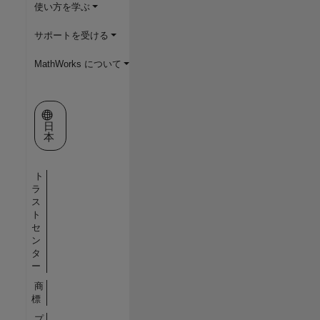
使い方を学ぶ
サポートを受ける
MathWorks について
Web サイトの選択
日
本
ト
ラ
ス
ト
セ
ン
タ
ー
商
標
プ