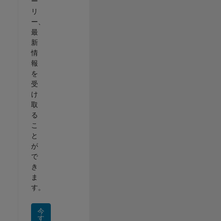
ー
リ
ー、
最
新
情
報
を
受
け
取
る
こ
と
が
で
き
ま
す。
今
す