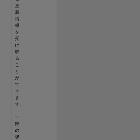
更
新
情
報
を
受
け
取
る
こ
と
が
で
き
ま
す。
一
部
の
求