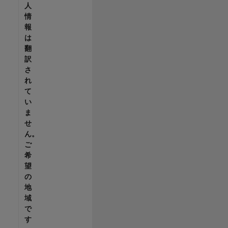
人
情
報
は
翻
訳
さ
れ
て
い
ま
せ
ん。
ご
希
望
の
地
域
で
す