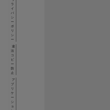
ラ
イ
バ
シ
ー
ポ
リ
シ
ー
違
法
コ
ピ
ー
防
止
ア
プ
リ
ケ
ー
シ
ョ