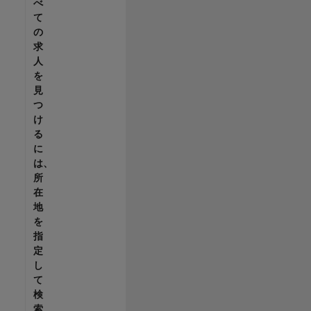
べ
て
の
求
人
を
見
つ
け
る
に
は、
所
在
地
を
指
定
し
て
検
索