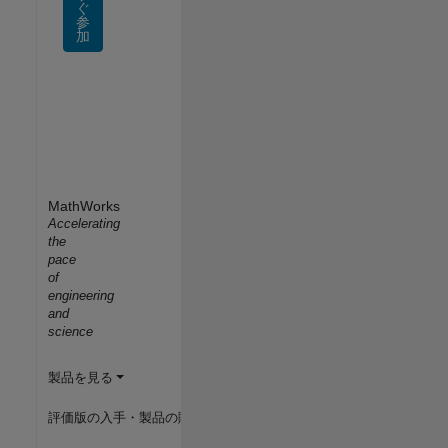
ぐ
参
加
MathWorks
Accelerating
the
pace
of
engineering
and
science
製品を見る
評価版の入手・製品の購入