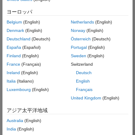
索
条
ヨーロッパ
件
に
Belgium
(English)
Netherlands
(English)
一
致
Denmark
(English)
Norway
(English)
す
Deutschland
(Deutsch)
Österreich
(Deutsch)
る
求
España
(Español)
Portugal
(English)
人
Finland
(English)
Sweden
(English)
は
あ
France
(Français)
Switzerland
り
Ireland
(English)
Deutsch
ま
せ
Italia
(Italiano)
English
ん。
Luxembourg
(English)
Français
検
United Kingdom
(English)
索
範
アジア太平洋地域
囲
Australia
(English)
を
広
India
(English)
げ