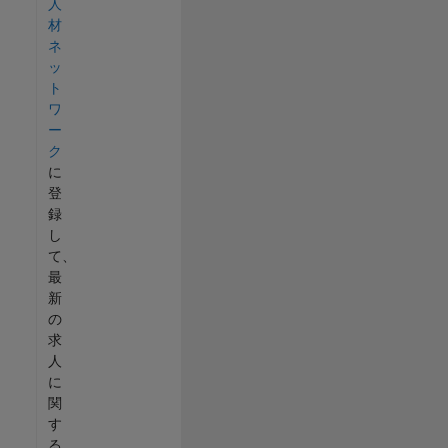
人
材
ネ
ッ
ト
ワ
ー
ク
に
登
録
し
て、
最
新
の
求
人
に
関
す
る