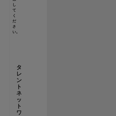
し
て
く
だ
さ
い。
タ
レ
ン
ト
ネ
ッ
ト
ワ