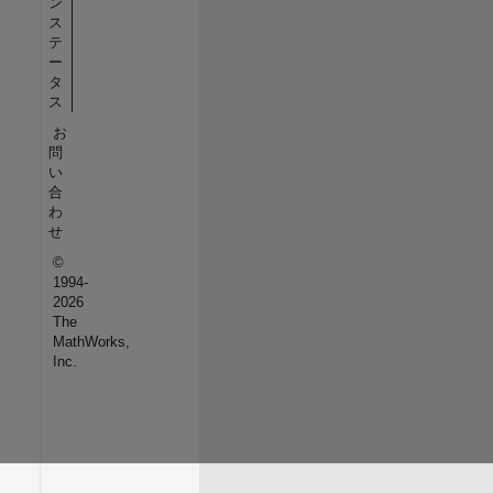
ン
ス
テ
ー
タ
ス
お
問
い
合
わ
せ
©
1994-
2026
The
MathWorks,
Inc.