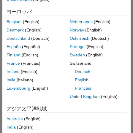
索
条
ヨーロッパ
件
に
Belgium
(English)
Netherlands
(English)
一
致
Denmark
(English)
Norway
(English)
す
Deutschland
(Deutsch)
Österreich
(Deutsch)
る
求
España
(Español)
Portugal
(English)
人
Finland
(English)
Sweden
(English)
は
あ
France
(Français)
Switzerland
り
Ireland
(English)
Deutsch
ま
せ
Italia
(Italiano)
English
ん。
Luxembourg
(English)
Français
検
United Kingdom
(English)
索
範
アジア太平洋地域
囲
Australia
(English)
を
広
India
(English)
げ