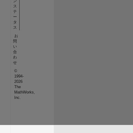
ン
ス
テ
ー
タ
ス
お
問
い
合
わ
せ
©
1994-
2026
The
MathWorks,
Inc.