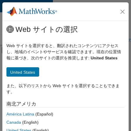
コンテンツへスキップ
MathWorks 採用
情報
Web サイトの選択
採用情報の概要
求人検索
オフィス所在地
学生・キャリア初期
Web サイトを選択すると、翻訳されたコンテンツにアクセス
オフキャンバス ナビゲーション メ
し、地域のイベントやサービスを確認できます。現在の位置情
メインコンテンツ
報に基づき、次のサイトの選択を推奨します:
United States
絞り込み条件
IT
United States
+
6
マーケティング コミュニケーション
マーケティング サービス
また、以下のリストから Web サイトを選択することもできま
す。
ビジネス モデル チーム
経理および財務
南北アメリカ
現
在、
人事
América Latina
(Español)
こ
法務
の
Canada
(English)
検
United States
(English)