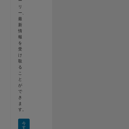
ー
リ
ー、
最
新
情
報
を
受
け
取
る
こ
と
が
で
き
ま
す。
今
す