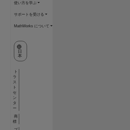
使い方を学ぶ
サポートを受ける
MathWorks について
Web サイトの選択
日
本
ト
ラ
ス
ト
セ
ン
タ
ー
商
標
プ