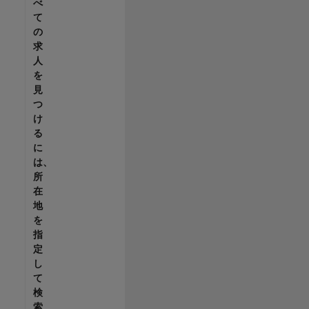
べ
て
の
求
人
を
見
つ
け
る
に
は、
所
在
地
を
指
定
し
て
検
索