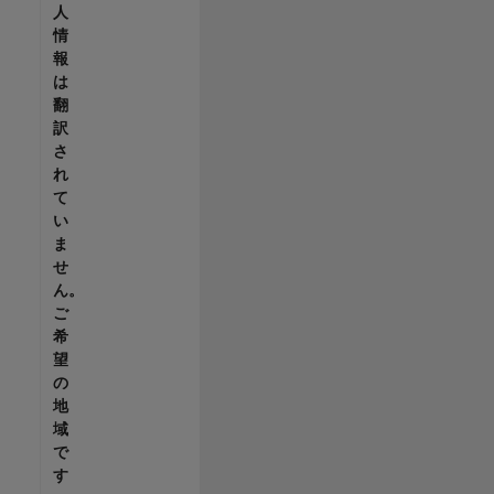
人
情
報
は
翻
訳
さ
れ
て
い
ま
せ
ん。
ご
希
望
の
地
域
で
す