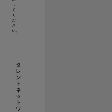
し
て
く
だ
さ
い。
タ
レ
ン
ト
ネ
ッ
ト
ワ