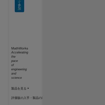
ぐ
参
加
MathWorks
Accelerating
the
pace
of
engineering
and
science
製品を見る
評価版の入手・製品の購入