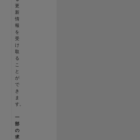
更
新
情
報
を
受
け
取
る
こ
と
が
で
き
ま
す。
一
部
の
求