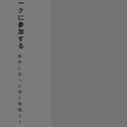
ー
ク
に
参
加
す
る
条
件
に
合
っ
た
求
人
情
報、
ス
ト