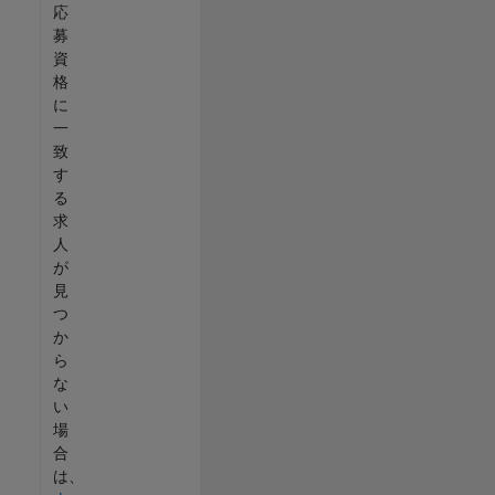
応
募
資
格
に
一
致
す
る
求
人
が
見
つ
か
ら
な
い
場
合
は、