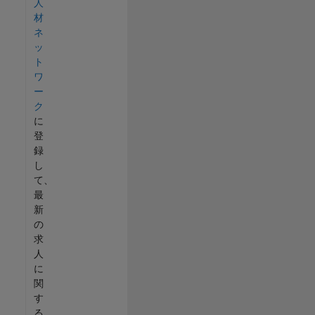
人
材
ネ
ッ
ト
ワ
ー
ク
に
登
録
し
て、
最
新
の
求
人
に
関
す
る