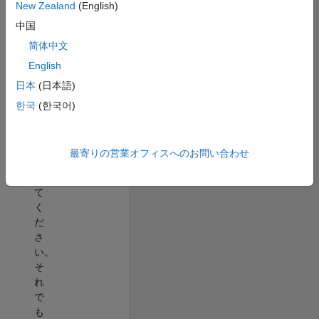
New Zealand
(English)
る
中国
か、
す
简体中文
べ
English
て
日本
(日本語)
の
求
한국
(한국어)
人
を
表
最寄りの営業オフィスへのお問い合わせ
示
し
て
く
だ
さ
い。
そ
れ
で
も