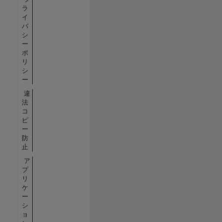
ラ
イ
バ
シ
ー
ポ
リ
シ
ー
違
法
コ
ピ
ー
防
止
ア
プ
リ
ケ
ー
シ
ョ