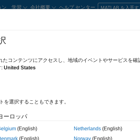
ョン
学習
会社概要
ヘルプ センター
MATLAB を入手
択
・キャリア初期の方
リソース
キャリア アカウント
されたコンテンツにアクセスし、地域のイベントやサービスを
み条件
IT
カスタマー サポート
インサイド セールス
セールス オ
:
United States
マーケティング サービス
ビジネス モデル チーム
え
イトを選択することもできます。
求人の保存
ヨーロッパ
Belgium
(English)
Netherlands
(English)
人情報は翻訳されていません。ご希望の地域ですべての求人を
Denmark
(English)
Norway
(English)