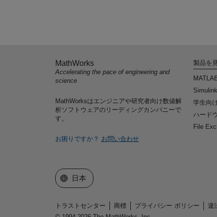
MathWorks
製品を
Accelerating the pace of engineering and
MATLA
science
Simulin
MathWorksはエンジニアや研究者向け数値解
学生向
析ソフトウェアのリーディングカンパニーで
ハードウ
す。
File Ex
お困りですか？
お問い合わせ
Web サイトの選択
日本
トラストセンター
商標
プライバシー ポリシー
違
© 1994-2026 The MathWorks, Inc.