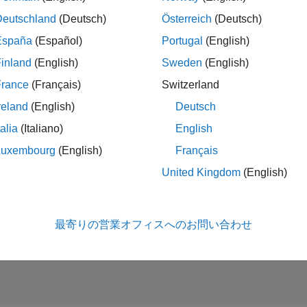
Deutschland
(Deutsch)
Österreich
(Deutsch)
España
(Español)
Portugal
(English)
es Development Representative
Sales Development Representative
JP-Tokyo
| インサイド セールス | 社会人採用
inland
(English)
Sweden
(English)
At MathWorks, you'll help shape tomorrow's innovations. We'll eq
France
(Français)
Switzerland
first six months.
reland
(English)
Deutsch
talia
(Italiano)
English
- 1 /
1
Luxembourg
(English)
Français
United Kingdom
(English)
タレ
条件に合
最寄りの営業オフィスへのお問い合わせ