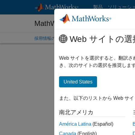
コンテンツへスキップ
製品
ソリューシ
MathWorks 採用情報
Web サイトの選
採用情報の概要
求人検索
オフィス所在地
学生
Web サイトを選択すると、翻訳
絞り込
き、次のサイトの選択を推奨します
United States
並べ替
また、以下のリストから Web サ
選択した
南北アメリカ
América Latina
(Español)
一部の求
Canada
(English)
ださい。