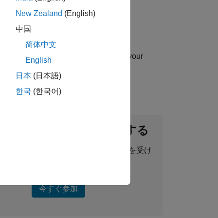
New Zealand
(English)
中国
简体中文
uip you with essential sales skills in your
English
日本
(日本語)
한국
(한국어)
ントネットワークに参加する
った求人情報、ストーリー、最新情報を受け
取ることができます。
今すぐ参加