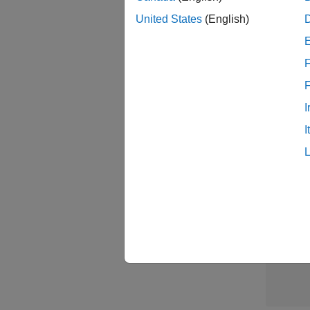
United States
(English)
Sal
F
I
I
結果1