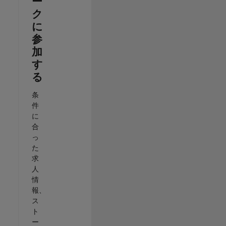
ー
ク
に
参
加
す
る
条
件
に
合
っ
た
求
人
情
報、
ス
ト
ー