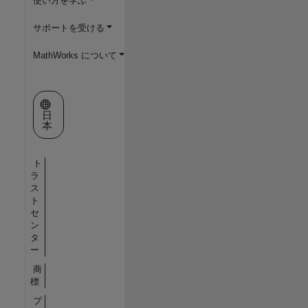
使い方を学ぶ
サポートを受ける
MathWorks について
Web サイトの選択
日
本
ト
ラ
ス
ト
セ
ン
タ
ー
商
標
プ