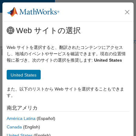
コンテンツへスキップ
MathWorks 採用
情報
Web サイトの選択
採用情報の概要
求人検索
オフィス所在地
学生・キャリア初期
Web サイトを選択すると、翻訳されたコンテンツにアクセス
オフキャンバス ナビゲーション メ
し、地域のイベントやサービスを確認できます。現在の位置情
メインコンテンツ
報に基づき、次のサイトの選択を推奨します:
United States
絞り込み条件
IT
United States
+
7
教育機関向けセールス
インサイド セールス
また、以下のリストから Web サイトを選択することもできま
す。
セールス オペレーション
マーケティング コミュニケーション
南北アメリカ
並べ替え
ビジネス モデル チーム
América Latina
(Español)
法務
Canada
(English)
選
択
オフィス・管理サービス
United States
(English)
し