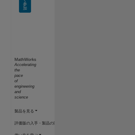
参
加
MathWorks
Accelerating
the
pace
of
engineering
and
science
製品を見る
評価版の入手・製品の購入