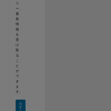
リ
ー、
最
新
情
報
を
受
け
取
る
こ
と
が
で
き
ま
す。
今
す
ぐ