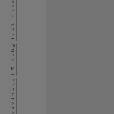
ラ
イ
バ
シ
ー
ポ
リ
シ
ー
違
法
コ
ピ
ー
防
止
ア
プ
リ
ケ
ー
シ
ョ
ン