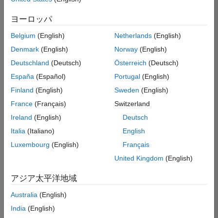
た
求
人
ヨーロッパ
の
保
存
Belgium
(English)
Netherlands
(English)
Denmark
(English)
Norway
(English)
Deutschland
(Deutsch)
Österreich
(Deutsch)
一
部
España
(Español)
Portugal
(English)
の
Finland
(English)
Sweden
(English)
求
France
(Français)
Switzerland
人
情
Ireland
(English)
Deutsch
報
Italia
(Italiano)
English
は
Luxembourg
(English)
Français
翻
訳
United Kingdom
(English)
さ
れ
アジア太平洋地域
て
Australia
(English)
い
ま
India
(English)