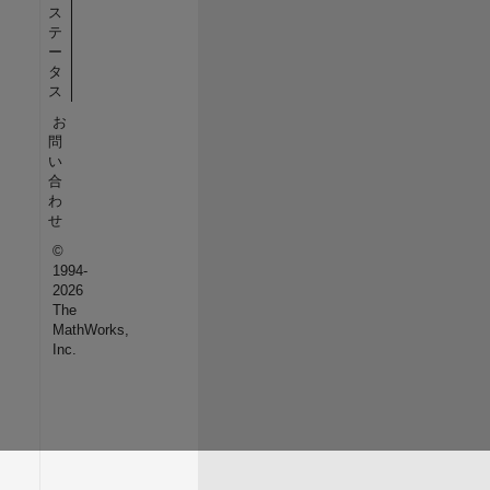
ス
テ
ー
タ
ス
お
問
い
合
わ
せ
©
1994-
2026
The
MathWorks,
Inc.