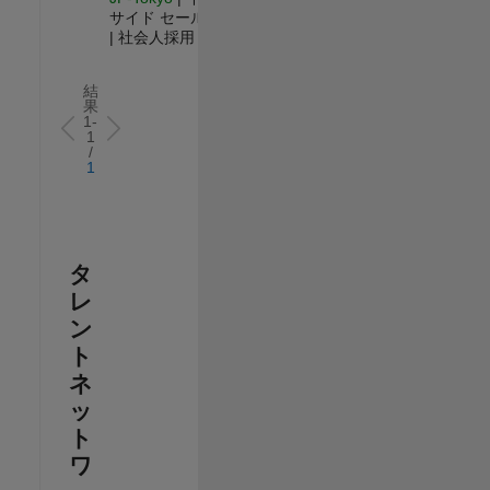
サイド セールス
| 社会人採用
結
果
1-
1
/
1
タ
レ
ン
ト
ネ
ッ
ト
ワ