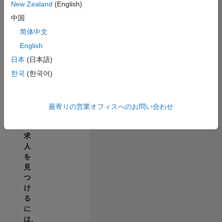
せ
New Zealand
(English)
ん。
中国
ご
希
简体中文
望
English
の
日本
(日本語)
地
域
한국
(한국어)
で
す
べ
最寄りの営業オフィスへのお問い合わせ
て
の
求
人
を
見
つ
け
る
に
は、