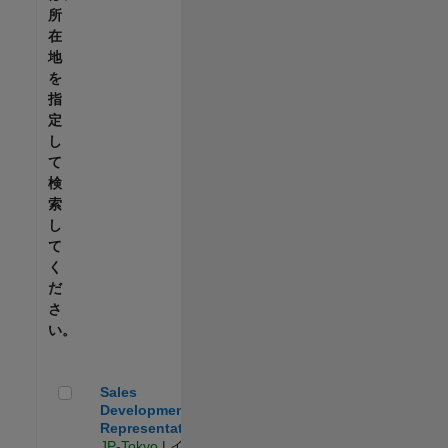
所
在
地
を
指
定
し
て
検
索
し
て
く
だ
さ
い。
Sales Development Representative
Sales
Development
Representative
JP-Tokyo
| イン