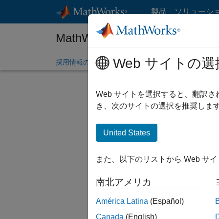
コンテンツへスキップ
製品
ソリューシ
MathWorks 採用情報
Web サイトの選
採用情報の概要
求人検索
オフィス所在地
学生
Web サイトを選択すると、翻訳
絞
き、次のサイトの選択を推奨します
United States
並べ替
また、以下のリストから Web サ
選択した
南北アメリカ
América Latina
(Español)
一部の求
Canada
(English)
ださい。