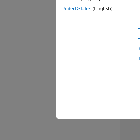
United States
(English)
Sal
F
I
Sen
I
結果1