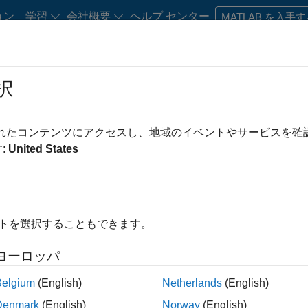
ョン
学習
会社概要
ヘルプ センター
MATLAB を入手
択
・キャリア初期の方
リソース
キャリア アカウント
されたコンテンツにアクセスし、地域のイベントやサービスを
り込み条件
企業向けセールス
インサイド セールス
セールス オペレー
:
United States
え
イトを選択することもできます。
求人の保存
ヨーロッパ
Belgium
(English)
Netherlands
(English)
人情報は翻訳されていません。ご希望の地域ですべての求人を
Denmark
(English)
Norway
(English)