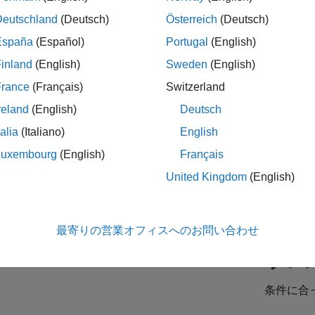
Deutschland
(Deutsch)
Österreich
(Deutsch)
España
(Español)
Portugal
(English)
es Development Representative
Sales Development Representative
JP-Tokyo
| インサイド セールス | 社会人採用
inland
(English)
Sweden
(English)
At MathWorks, you'll help shape tomorrow's innovations. We'll eq
France
(Français)
Switzerland
first six months.
reland
(English)
Deutsch
ior Sales Account Manager - Automotive
Senior Sales Account Manager - Automotive
talia
(Italiano)
English
JP-Tokyo
| 企業向けセールス | 社会人採用
As a Senior Sales Account Manager for the Automotive industry, y
Luxembourg
(English)
Français
embedded applications and software/solutions such as data
United Kingdom
(English)
- 2 /
2
最寄りの営業オフィスへのお問い合わせ
タレ
条件に合