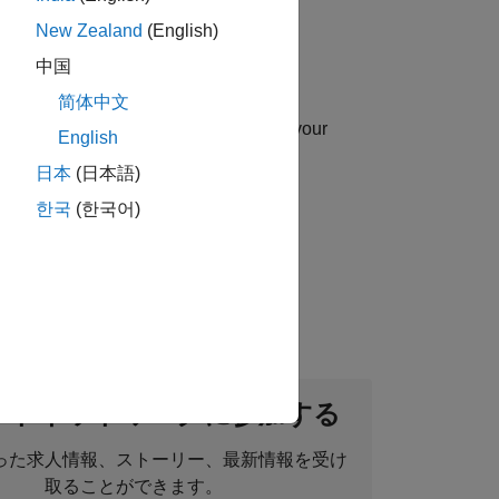
New Zealand
(English)
中国
简体中文
uip you with essential sales skills in your
English
日本
(日本語)
한국
(한국어)
ou will sell engineering applications,
ントネットワークに参加する
った求人情報、ストーリー、最新情報を受け
取ることができます。