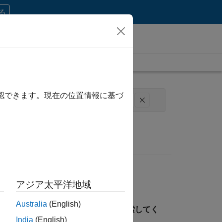
する
確認できます。現在の位置情報に基づ
ション
ビジネス モデル チーム
人事
アジア太平洋地域
Australia
(English)
見つけるには、所在地を指定して検索してく
India
(English)