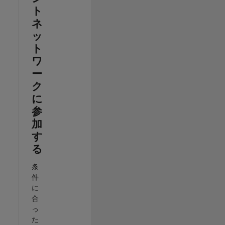
ト
ネ
ッ
ト
ワ
ー
ク
に
参
加
す
る
条
件
に
合
っ
た