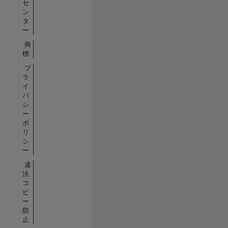
セ
ン
タ
ー
商
標
プ
ラ
イ
バ
シ
ー
ポ
リ
シ
ー
違
法
コ
ピ
ー
防
止