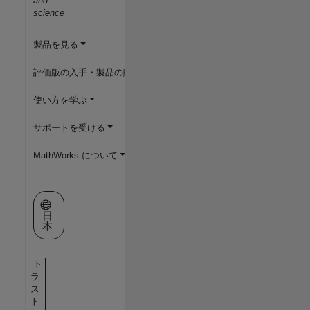
and
science
製品を見る
評価版の入手・製品の購入
使い方を学ぶ
サポートを受ける
MathWorks について
Web サイトの選択
日
本
ト
ラ
ス
ト