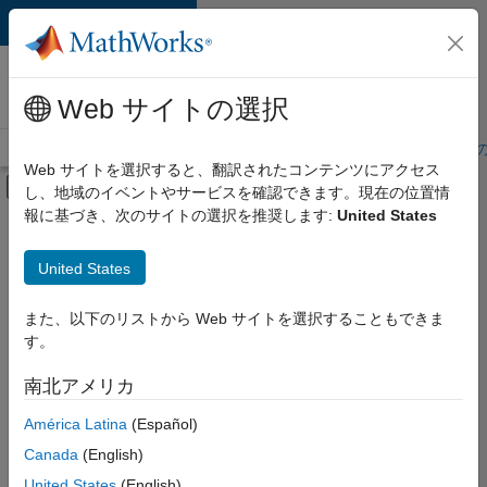
コンテンツへスキップ
MathWorks 採用
情報
Web サイトの選択
採用情報の概要
求人検索
オフィス所在地
学生・キャリア初期
Web サイトを選択すると、翻訳されたコンテンツにアクセス
オフキャンバス ナビゲーション メ
し、地域のイベントやサービスを確認できます。現在の位置情
メインコンテンツ
報に基づき、次のサイトの選択を推奨します:
United States
絞り込み条件
企業向けセールス
United States
+
8
カスタマー サポート
インサイド セールス
また、以下のリストから Web サイトを選択することもできま
す。
セールス オペレーション
マーケティング コミュニケーション
南北アメリカ
並べ替え
ビジネス モデル チーム
América Latina
(Español)
経理および財務
Canada
(English)
選
択
人事
United States
(English)
し