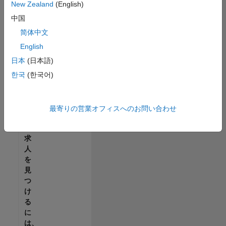
せ
New Zealand
(English)
ん。
中国
ご
希
简体中文
望
English
の
日本
(日本語)
地
域
한국
(한국어)
で
す
べ
最寄りの営業オフィスへのお問い合わせ
て
の
求
人
を
見
つ
け
る
に
は、