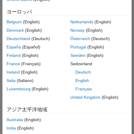
た
オフィス・管理サービス
求
人
ヨーロッパ
の
保
存
Belgium
(English)
Netherlands
(English)
Denmark
(English)
Norway
(English)
Deutschland
(Deutsch)
Österreich
(Deutsch)
一
部
España
(Español)
Portugal
(English)
の
Finland
(English)
Sweden
(English)
求
France
(Français)
Switzerland
人
情
Ireland
(English)
Deutsch
報
Italia
(Italiano)
English
は
Luxembourg
(English)
Français
翻
訳
United Kingdom
(English)
さ
れ
アジア太平洋地域
て
Australia
(English)
い
ま
India
(English)