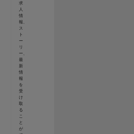
求
人
情
報、
ス
ト
ー
リ
ー、
最
新
情
報
を
受
け
取
る
こ
と
が