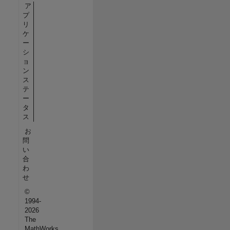
ア
プ
リ
ケ
ー
シ
ョ
ン
ス
テ
ー
タ
ス
お
問
い
合
わ
せ
©
1994-
2026
The
MathWorks,