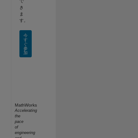
で
き
ま
す。
今
す
ぐ
参
加
MathWorks
Accelerating
the
pace
of
engineering