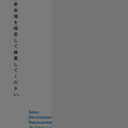
所
在
地
を
指
定
し
て
検
索
し
て
く
だ
さ
い。
Sales Development Representative
Sales
Development
Representative
JP-Tokyo
| イン