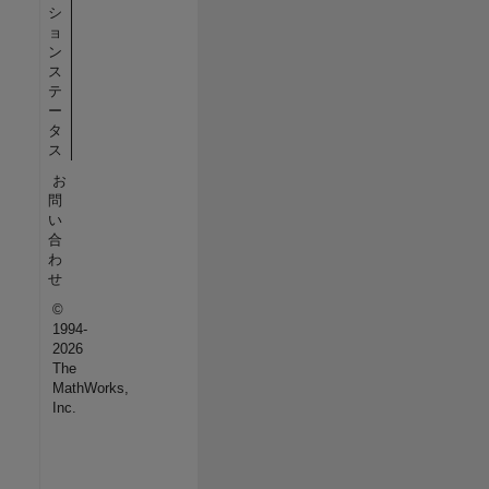
シ
ョ
ン
ス
テ
ー
タ
ス
お
問
い
合
わ
せ
©
1994-
2026
The
MathWorks,
Inc.