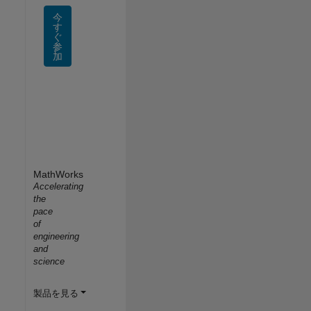
今
す
ぐ
参
加
MathWorks
Accelerating
the
pace
of
engineering
and
science
製品を見る