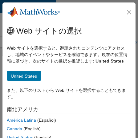
コンテンツへスキップ
MathWorks 採用
情報
Web サイトの選択
採用情報の概要
求人検索
オフィス所在地
学生・キャリア初期
Web サイトを選択すると、翻訳されたコンテンツにアクセス
オフキャンバス ナビゲーション メ
し、地域のイベントやサービスを確認できます。現在の位置情
メインコンテンツ
報に基づき、次のサイトの選択を推奨します:
United States
絞り込み条件
IT
United States
+
7
企業向けセールス
教育機関向けセールス
また、以下のリストから Web サイトを選択することもできま
す。
セールス オペレーション
マーケティング コミュニケーション
南北アメリカ
並べ替え
ビジネス モデル チーム
América Latina
(Español)
人事
Canada
(English)
選
択
オフィス・管理サービス
United States
(English)
し