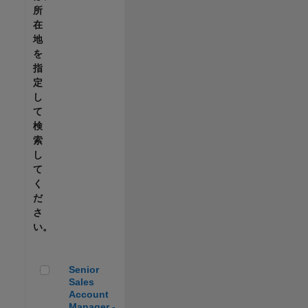
所
在
地
を
指
定
し
て
検
索
し
て
く
だ
さ
い。
Senior Sales Account Manager - Automotive
Senior
Sales
Account
Manager -