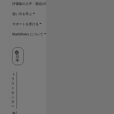
評価版の入手・製品の購入
使い方を学ぶ
サポートを受ける
MathWorks について
Web サイトの選択
日
本
ト
ラ
ス
ト
セ
ン
タ
ー
商