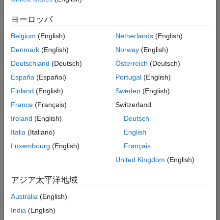
た
求
人
ヨーロッパ
の
保
存
Belgium
(English)
Netherlands
(English)
Denmark
(English)
Norway
(English)
Deutschland
(Deutsch)
Österreich
(Deutsch)
一
部
España
(Español)
Portugal
(English)
の
Finland
(English)
Sweden
(English)
求
France
(Français)
Switzerland
人
情
Ireland
(English)
Deutsch
報
Italia
(Italiano)
English
は
Luxembourg
(English)
Français
翻
訳
United Kingdom
(English)
さ
れ
アジア太平洋地域
て
Australia
(English)
い
ま
India
(English)