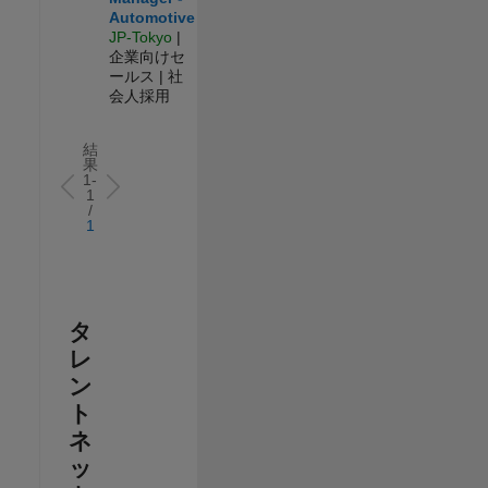
Automotive
JP-Tokyo
|
企業向けセ
ールス | 社
会人採用
結
果
1-
1
/
1
タ
レ
ン
ト
ネ
ッ