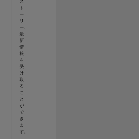
ス
ト
ー
リ
ー、
最
新
情
報
を
受
け
取
る
こ
と
が
で
き
ま
す。