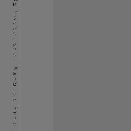
標
プ
ラ
イ
バ
シ
ー
ポ
リ
シ
ー
違
法
コ
ピ
ー
防
止
ア
プ
リ
ケ
ー