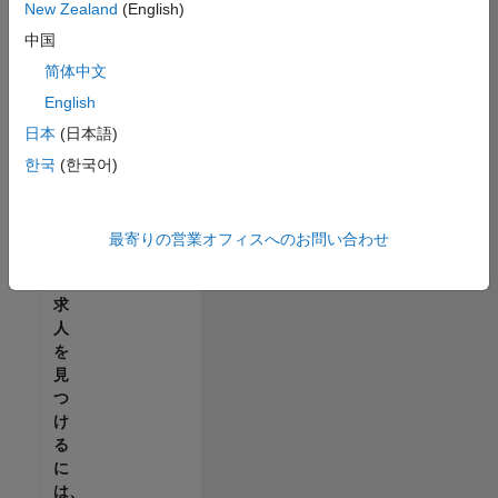
せ
New Zealand
(English)
ん。
中国
ご
希
简体中文
望
English
の
日本
(日本語)
地
域
한국
(한국어)
で
す
べ
最寄りの営業オフィスへのお問い合わせ
て
の
求
人
を
見
つ
け
る
に
は、