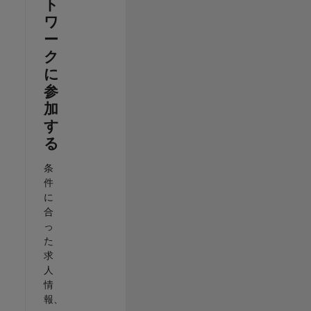
ト
ワ
ー
ク
に
参
加
す
る
条
件
に
合
っ
た
求
人
情
報、