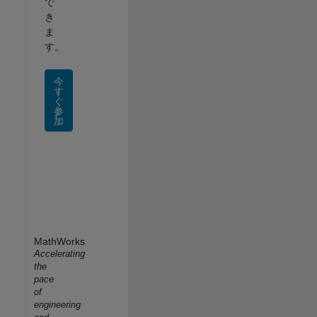
で
き
ま
す。
今
す
ぐ
参
加
MathWorks
Accelerating
the
pace
of
engineering