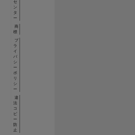
セ
ン
タ
ー
商
標
プ
ラ
イ
バ
シ
ー
ポ
リ
シ
ー
違
法
コ
ピ
ー
防
止