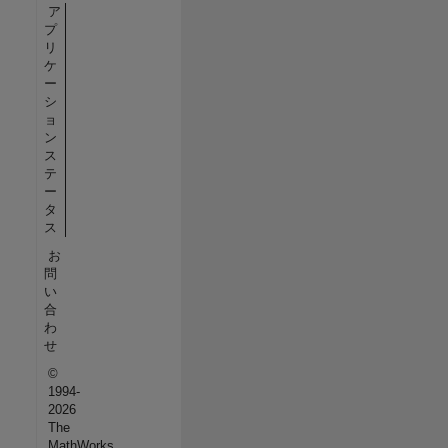
ア
プ
リ
ケ
ー
シ
ョ
ン
ス
テ
ー
タ
ス
お
問
い
合
わ
せ
©
1994-
2026
The
MathWorks,