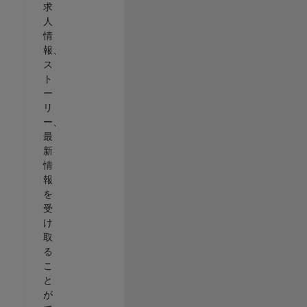
求
人
情
報、
ス
ト
ー
リ
ー、
最
新
情
報
を
受
け
取
る
こ
と
が