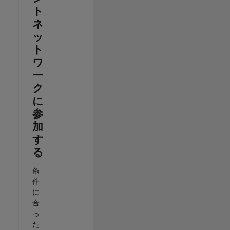
ト
ネ
ッ
ト
ワ
ー
ク
に
参
加
す
る
条
件
に
合
っ
た