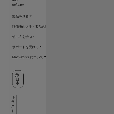
and
science
製品を見る
評価版の入手・製品の購入
使い方を学ぶ
サポートを受ける
MathWorks について
Web サイトの選択
日
本
ト
ラ
ス
ト