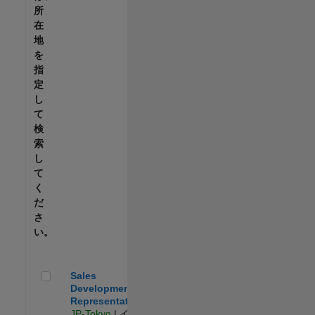
所
在
地
を
指
定
し
て
検
索
し
て
く
だ
さ
い。
Sales Development Representative
Sales
Development
Representative
JP-Tokyo
| イン