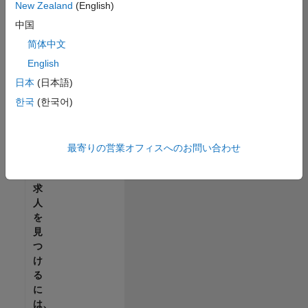
せ
New Zealand
(English)
ん。
中国
ご
希
简体中文
望
English
の
日本
(日本語)
地
域
한국
(한국어)
で
す
べ
最寄りの営業オフィスへのお問い合わせ
て
の
求
人
を
見
つ
け
る
に
は、