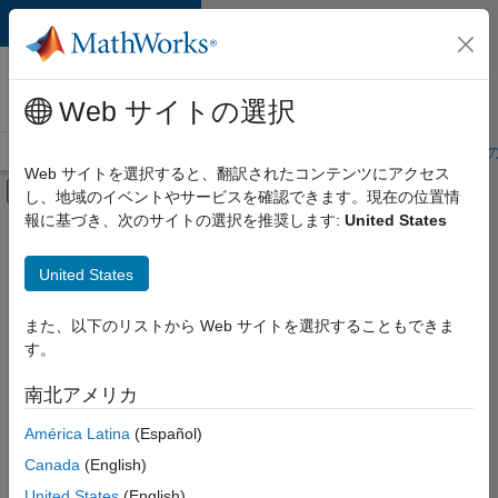
コンテンツへスキップ
MathWorks 採用
情報
Web サイトの選択
採用情報の概要
求人検索
オフィス所在地
学生・キャリア初期
Web サイトを選択すると、翻訳されたコンテンツにアクセス
オフキャンバス ナビゲーション メ
し、地域のイベントやサービスを確認できます。現在の位置情
メインコンテンツ
報に基づき、次のサイトの選択を推奨します:
United States
絞り込み条件
企業向けセールス
United States
+
5
教育機関向けセールス
インサイド セールス
また、以下のリストから Web サイトを選択することもできま
す。
ビジネス モデル チーム
経理および財務
南北アメリカ
並べ替え
法務
América Latina
(Español)
Canada
(English)
選
択
United States
(English)
し