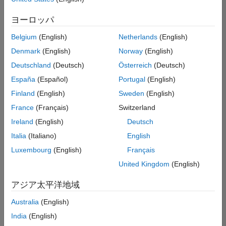
た
求
人
ヨーロッパ
の
保
存
Belgium
(English)
Netherlands
(English)
Denmark
(English)
Norway
(English)
Deutschland
(Deutsch)
Österreich
(Deutsch)
一
部
España
(Español)
Portugal
(English)
の
Finland
(English)
Sweden
(English)
求
France
(Français)
Switzerland
人
情
Ireland
(English)
Deutsch
報
Italia
(Italiano)
English
は
Luxembourg
(English)
Français
翻
訳
United Kingdom
(English)
さ
れ
アジア太平洋地域
て
Australia
(English)
い
ま
India
(English)