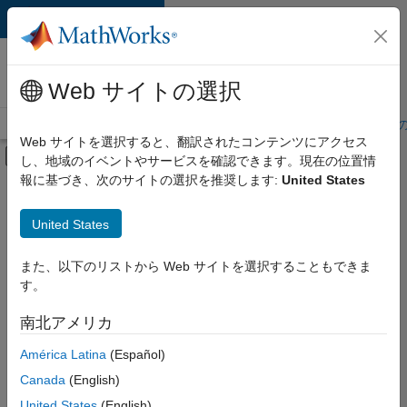
コンテンツへスキップ
MathWorks 採用
情報
Web サイトの選択
採用情報の概要
求人検索
オフィス所在地
学生・キャリア初期
Web サイトを選択すると、翻訳されたコンテンツにアクセス
オフキャンバス ナビゲーション メ
し、地域のイベントやサービスを確認できます。現在の位置情
メインコンテンツ
報に基づき、次のサイトの選択を推奨します:
United States
絞り込み条件
IT
United States
+
8
企業向けセールス
教育機関向けセールス
また、以下のリストから Web サイトを選択することもできま
す。
インサイド セールス
マーケティング コミュニケーション
南北アメリカ
並べ替え
ビジネス モデル チーム
América Latina
(Español)
経理および財務
Canada
(English)
選
択
法務
United States
(English)
し