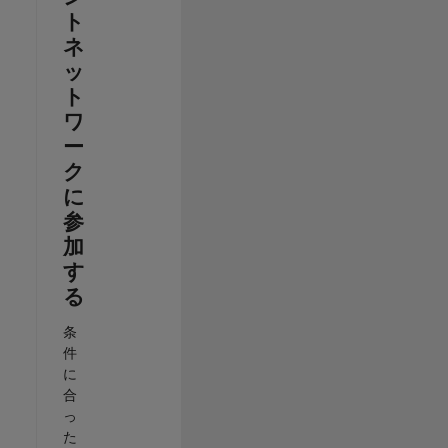
ト
ネ
ッ
ト
ワ
ー
ク
に
参
加
す
る
条
件
に
合
っ
た