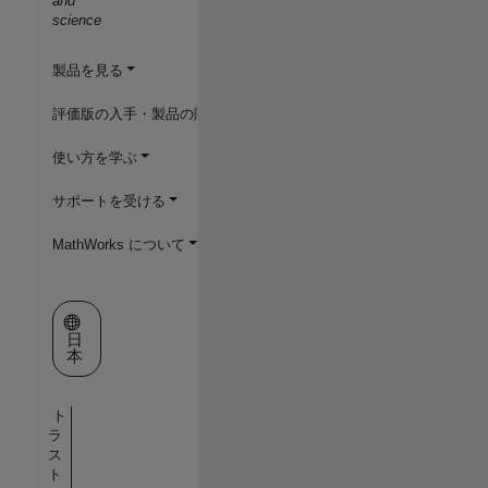
and
science
製品を見る
評価版の入手・製品の購入
使い方を学ぶ
サポートを受ける
MathWorks について
Web サイトの選択
日
本
ト
ラ
ス
ト