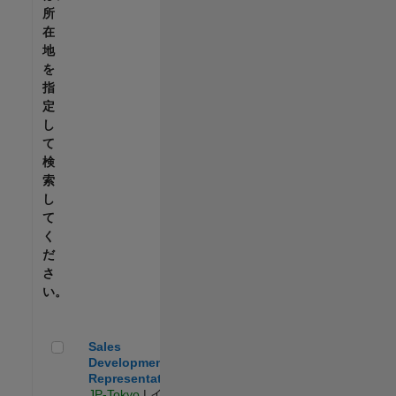
所
在
地
を
指
定
し
て
検
索
し
て
く
だ
さ
い。
Sales Development Representative
Sales
Development
Representative
JP-Tokyo
| イン