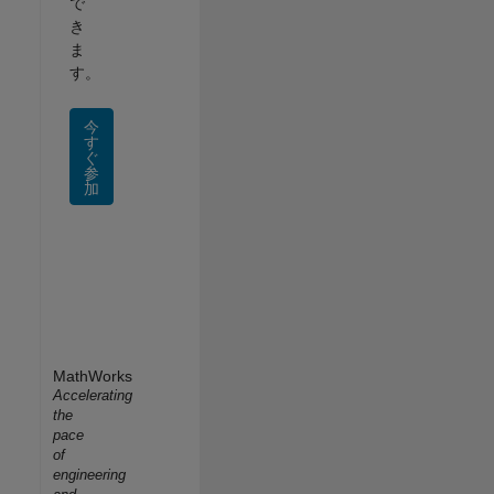
で
き
ま
す。
今
す
ぐ
参
加
MathWorks
Accelerating
the
pace
of
engineering