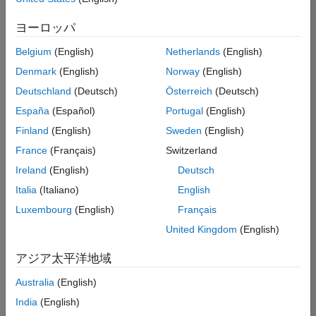
た
オフィス・管理サービス
求
人
ヨーロッパ
の
保
存
Belgium
(English)
Netherlands
(English)
Denmark
(English)
Norway
(English)
Deutschland
(Deutsch)
Österreich
(Deutsch)
一
部
España
(Español)
Portugal
(English)
の
Finland
(English)
Sweden
(English)
求
France
(Français)
Switzerland
人
情
Ireland
(English)
Deutsch
報
Italia
(Italiano)
English
は
Luxembourg
(English)
Français
翻
訳
United Kingdom
(English)
さ
れ
アジア太平洋地域
て
Australia
(English)
い
ま
India
(English)