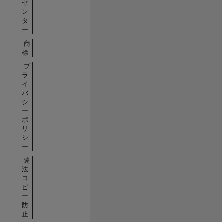
セ
ン
タ
ー
商
標
プ
ラ
イ
バ
シ
ー
ポ
リ
シ
ー
違
法
コ
ピ
ー
防
止