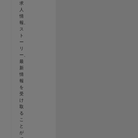
求
人
情
報、
ス
ト
ー
リ
ー、
最
新
情
報
を
受
け
取
る
こ
と
が