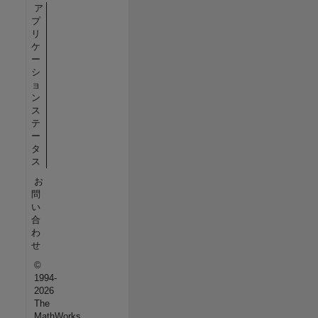
ア
プ
リ
ケ
ー
シ
ョ
ン
ス
テ
ー
タ
ス
お
問
い
合
わ
せ
©
1994-
2026
The
MathWorks,