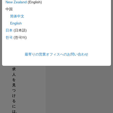
せ
New Zealand
(English)
ん。
中国
ご
希
简体中文
望
English
の
日本
(日本語)
地
域
한국
(한국어)
で
す
べ
最寄りの営業オフィスへのお問い合わせ
て
の
求
人
を
見
つ
け
る
に
は、