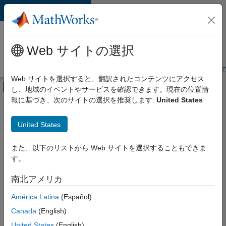
コンテンツへスキップ
MathWorks 採用
情報
Web サイトの選択
採用情報の概要
求人検索
オフィス所在地
学生・キャリア初期
Web サイトを選択すると、翻訳されたコンテンツにアクセス
オフキャンバス ナビゲーション メ
し、地域のイベントやサービスを確認できます。現在の位置情
メインコンテンツ
報に基づき、次のサイトの選択を推奨します:
United States
絞り込み条件
企業向けセールス
United States
+
6
教育機関向けセールス
インサイド セールス
また、以下のリストから Web サイトを選択することもできま
す。
マーケティング サービス
ビジネス モデル チーム
南北アメリカ
並べ替え
法務
América Latina
(Español)
オフィス・管理サービス
Canada
(English)
選
択
United States
(English)
し