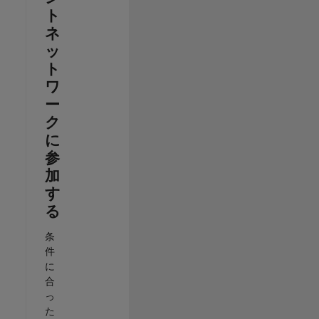
ト
ネ
ッ
ト
ワ
ー
ク
に
参
加
す
る
条
件
に
合
っ
た