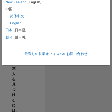
せ
New Zealand
(English)
ん。
中国
ご
希
简体中文
望
English
の
日本
(日本語)
地
域
한국
(한국어)
で
す
べ
最寄りの営業オフィスへのお問い合わせ
て
の
求
人
を
見
つ
け
る
に
は、