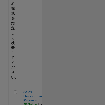
所
在
地
を
指
定
し
て
検
索
し
て
く
だ
さ
い。
Sales Development Representative
Sales
Development
Representative
JP-Tokyo
| イン