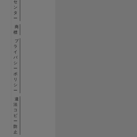
セ
ン
タ
ー
商
標
プ
ラ
イ
バ
シ
ー
ポ
リ
シ
ー
違
法
コ
ピ
ー
防
止