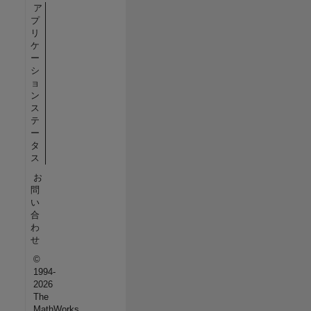
ア
プ
リ
ケ
ー
シ
ョ
ン
ス
テ
ー
タ
ス
お
問
い
合
わ
せ
©
1994-
2026
The
MathWorks,