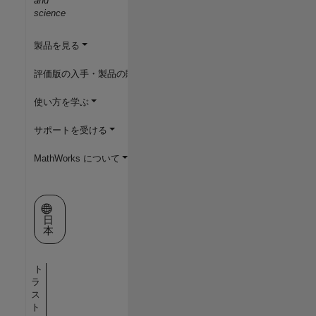
and
science
製品を見る
評価版の入手・製品の購入
使い方を学ぶ
サポートを受ける
MathWorks について
Web サイトの選択
日
本
ト
ラ
ス
ト