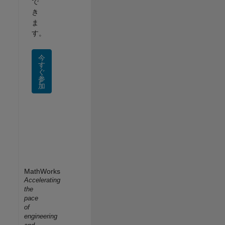
で
き
ま
す。
今
す
ぐ
参
加
MathWorks
Accelerating
the
pace
of
engineering