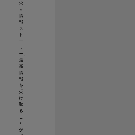
求
人
情
報、
ス
ト
ー
リ
ー、
最
新
情
報
を
受
け
取
る
こ
と
が