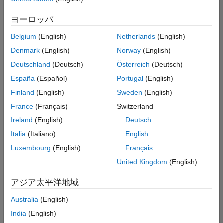
た
求
人
ヨーロッパ
の
保
存
Belgium
(English)
Netherlands
(English)
Denmark
(English)
Norway
(English)
Deutschland
(Deutsch)
Österreich
(Deutsch)
一
部
España
(Español)
Portugal
(English)
の
Finland
(English)
Sweden
(English)
求
France
(Français)
Switzerland
人
情
Ireland
(English)
Deutsch
報
Italia
(Italiano)
English
は
Luxembourg
(English)
Français
翻
訳
United Kingdom
(English)
さ
れ
アジア太平洋地域
て
Australia
(English)
い
ま
India
(English)