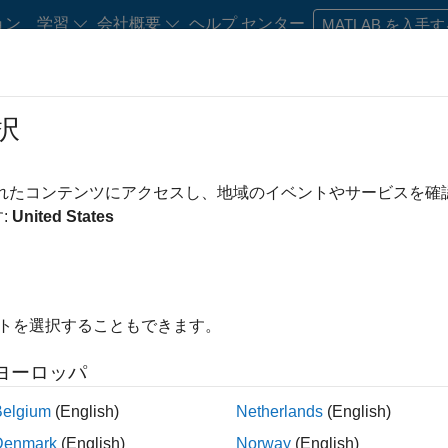
ョン
学習
会社概要
ヘルプ センター
MATLAB を入手
択
・キャリア初期の方
リソース
キャリア アカウント
されたコンテンツにアクセスし、地域のイベントやサービスを
み条件
カスタマー サポート
インサイド セールス
マーケティング コミュニケ
:
United States
オフィス・管理サービス
え
イトを選択することもできます。
求人の保存
ヨーロッパ
Belgium
(English)
Netherlands
(English)
人情報は翻訳されていません。ご希望の地域ですべての求人を
Denmark
(English)
Norway
(English)