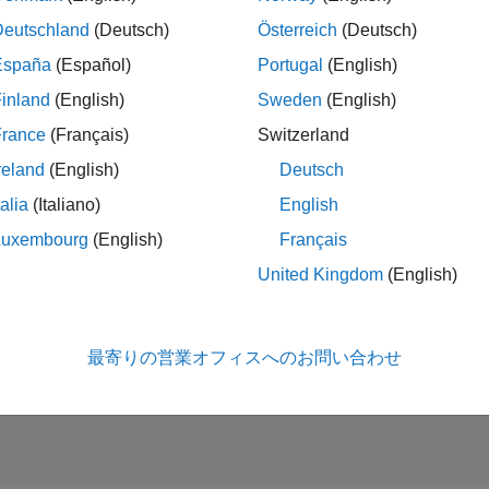
Deutschland
(Deutsch)
Österreich
(Deutsch)
España
(Español)
Portugal
(English)
es Development Representative
Sales Development Representative
JP-Tokyo
| インサイド セールス | 社会人採用
inland
(English)
Sweden
(English)
At MathWorks, you'll help shape tomorrow's innovations. We'll eq
France
(Français)
Switzerland
first six months.
reland
(English)
Deutsch
talia
(Italiano)
English
- 1 /
1
Luxembourg
(English)
Français
United Kingdom
(English)
タレ
条件に合
最寄りの営業オフィスへのお問い合わせ