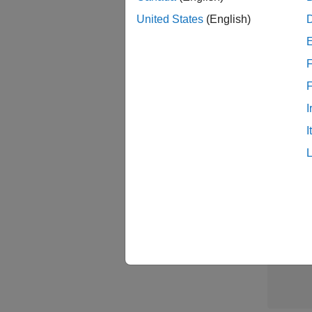
United States
(English)
Sal
F
I
I
結果1