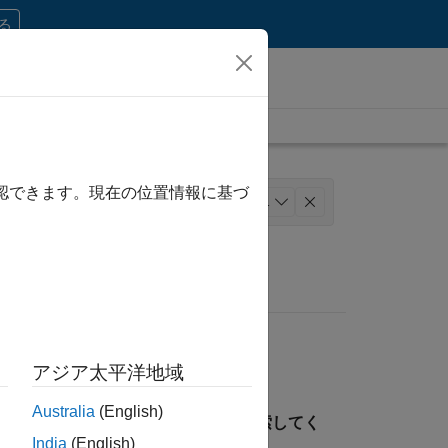
する
確認できます。現在の位置情報に基づ
ーション
法務
+
1
アジア太平洋地域
Australia
(English)
見つけるには、所在地を指定して検索してく
India
(English)