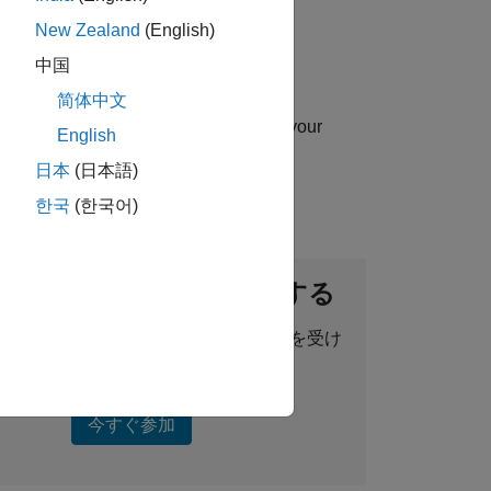
New Zealand
(English)
中国
简体中文
uip you with essential sales skills in your
English
日本
(日本語)
한국
(한국어)
ントネットワークに参加する
った求人情報、ストーリー、最新情報を受け
取ることができます。
今すぐ参加