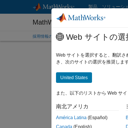
コンテンツへスキップ
製品
ソリューシ
MathWorks 採用情報
Web サイトの選
採用情報の概要
求人検索
オフィス所在地
学生
Web サイトを選択すると、翻訳
絞り込
き、次のサイトの選択を推奨します
United States
並べ替
また、以下のリストから Web サ
選択した
南北アメリカ
América Latina
(Español)
一部の求
Canada
(English)
ださい。