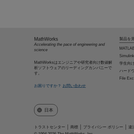
MathWorks
製品を
Accelerating the pace of engineering and
MATLA
science
Simulin
MathWorksはエンジニアや研究者向け数値解
学生向
析ソフトウェアのリーディングカンパニーで
ハードウ
す。
File Ex
お困りですか？
お問い合わせ
Web サイトの選択
日本
トラストセンター
商標
プライバシー ポリシー
違
© 1994-2026 The MathWorks, Inc.