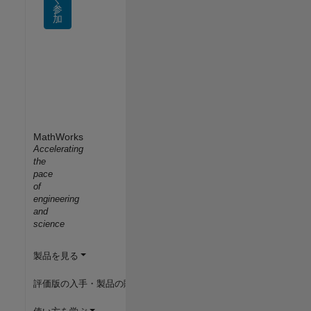
参
加
MathWorks
Accelerating
the
pace
of
engineering
and
science
製品を見る
評価版の入手・製品の購入