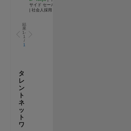
サイド セールス
| 社会人採用
結
果
1-
1
/
1
タ
レ
ン
ト
ネ
ッ
ト
ワ