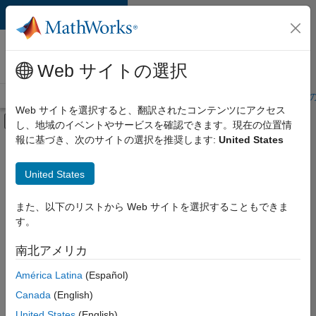
コンテンツへスキップ
MathWorks 採用
情報
Web サイトの選択
採用情報の概要
求人検索
オフィス所在地
学生・キャリア初期
Web サイトを選択すると、翻訳されたコンテンツにアクセス
オフキャンバス ナビゲーション メ
し、地域のイベントやサービスを確認できます。現在の位置情
メインコンテンツ
報に基づき、次のサイトの選択を推奨します:
United States
絞り込み条件
カスタマー サポート
United States
+
2
インサイド セールス
セールス オペレーション
また、以下のリストから Web サイトを選択することもできま
す。
南北アメリカ
並べ替え
América Latina
(Español)
Canada
(English)
選
択
United States
(English)
し