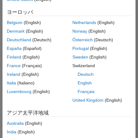
た
求
人
ヨーロッパ
の
保
存
Belgium
(English)
Netherlands
(English)
Denmark
(English)
Norway
(English)
Deutschland
(Deutsch)
Österreich
(Deutsch)
一
部
España
(Español)
Portugal
(English)
の
Finland
(English)
Sweden
(English)
求
France
(Français)
Switzerland
人
情
Ireland
(English)
Deutsch
報
Italia
(Italiano)
English
は
Luxembourg
(English)
Français
翻
訳
United Kingdom
(English)
さ
れ
アジア太平洋地域
て
Australia
(English)
い
ま
India
(English)