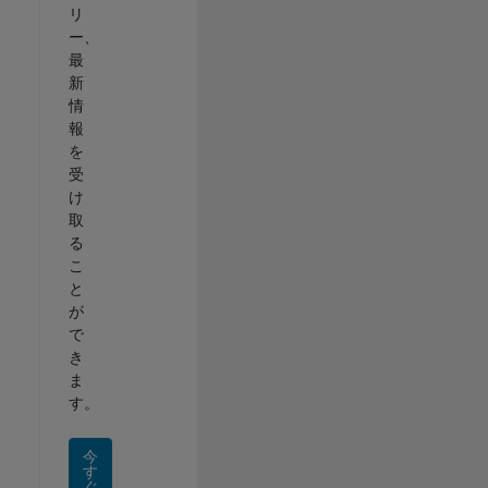
リ
ー、
最
新
情
報
を
受
け
取
る
こ
と
が
で
き
ま
す。
今
す
ぐ