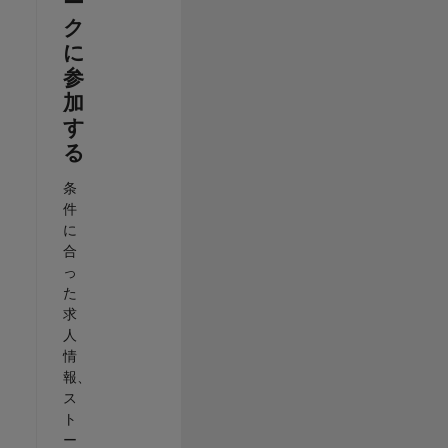
ー
ク
に
参
加
す
る
条
件
に
合
っ
た
求
人
情
報、
ス
ト
ー