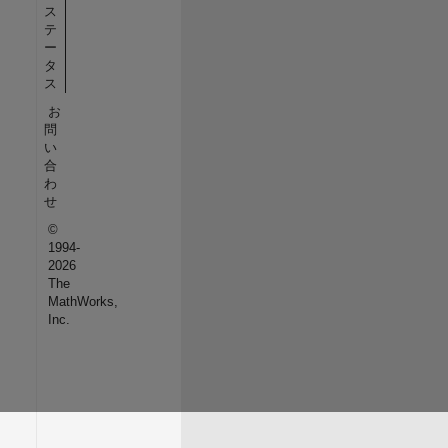
ス
テ
ー
タ
ス
お
問
い
合
わ
せ
©
1994-
2026
The
MathWorks,
Inc.