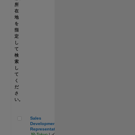
所
在
地
を
指
定
し
て
検
索
し
て
く
だ
さ
い。
Sales Development Representative
Sales
Development
Representative
JP-Tokyo
| イン