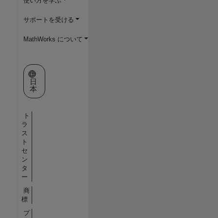
使い方を学ぶ
サポートを受ける
MathWorks について
Web サイトの選択
日
本
ト
ラ
ス
ト
セ
ン
タ
ー
商
標
プ