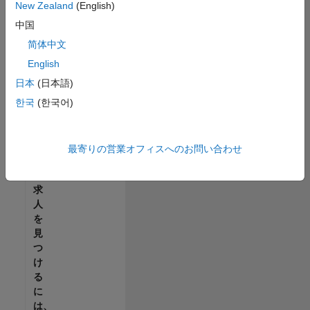
せ
New Zealand
(English)
ん。
中国
ご
希
简体中文
望
English
の
日本
(日本語)
地
域
한국
(한국어)
で
す
べ
最寄りの営業オフィスへのお問い合わせ
て
の
求
人
を
見
つ
け
る
に
は、