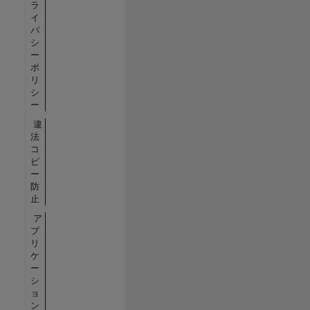
ラ
イ
バ
シ
ー
ポ
リ
シ
ー
違
法
コ
ピ
ー
防
止
ア
プ
リ
ケ
ー
シ
ョ
ン