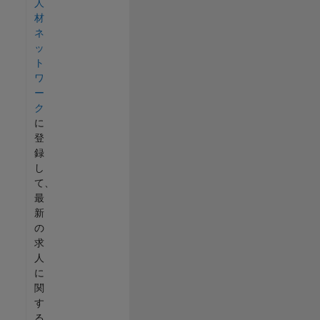
人
材
ネ
ッ
ト
ワ
ー
ク
に
登
録
し
て、
最
新
の
求
人
に
関
す
る