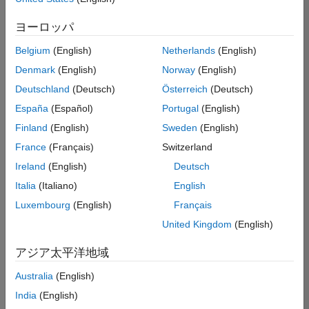
索
条
ヨーロッパ
件
に
Belgium
(English)
Netherlands
(English)
一
致
Denmark
(English)
Norway
(English)
す
Deutschland
(Deutsch)
Österreich
(Deutsch)
る
求
España
(Español)
Portugal
(English)
人
Finland
(English)
Sweden
(English)
は
あ
France
(Français)
Switzerland
り
Ireland
(English)
Deutsch
ま
せ
Italia
(Italiano)
English
ん。
Luxembourg
(English)
Français
検
United Kingdom
(English)
索
範
アジア太平洋地域
囲
Australia
(English)
を
広
India
(English)
げ