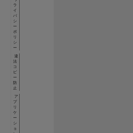
ラ
イ
バ
シ
ー
ポ
リ
シ
ー
違
法
コ
ピ
ー
防
止
ア
プ
リ
ケ
ー
シ
ョ