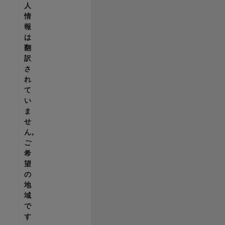
人
情
報
は
翻
訳
さ
れ
て
い
ま
せ
ん。
ご
希
望
の
地
域
で
す