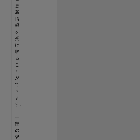
更
新
情
報
を
受
け
取
る
こ
と
が
で
き
ま
す。
一
部
の
求