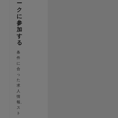
ー
ク
に
参
加
す
る
条
件
に
合
っ
た
求
人
情
報、
ス
ト