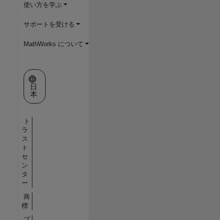
使い方を学ぶ
サポートを受ける
MathWorks について
Web サイトの選択
日
本
ト
ラ
ス
ト
セ
ン
タ
ー
商
標
プ