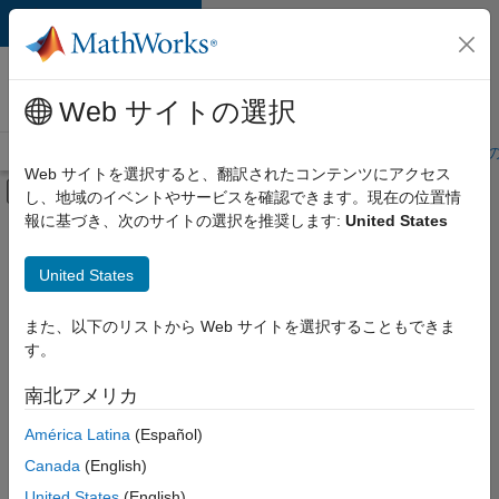
コンテンツへスキップ
MathWorks 採用
情報
Web サイトの選択
採用情報の概要
求人検索
オフィス所在地
学生・キャリア初期
Web サイトを選択すると、翻訳されたコンテンツにアクセス
オフキャンバス ナビゲーション メ
し、地域のイベントやサービスを確認できます。現在の位置情
メインコンテンツ
報に基づき、次のサイトの選択を推奨します:
United States
絞り込み条件
IT
United States
+
6
カスタマー サポート
教育機関向けセールス
また、以下のリストから Web サイトを選択することもできま
す。
セールス オペレーション
マーケティング コミュニケーション
南北アメリカ
現
在、
人事
América Latina
(Español)
こ
オフィス・管理サービス
の
Canada
(English)
検
United States
(English)