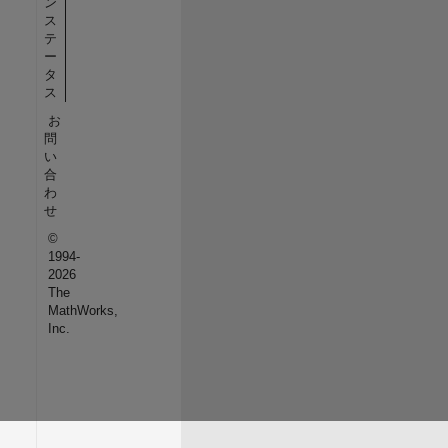
ン
ス
テ
ー
タ
ス
お
問
い
合
わ
せ
©
1994-
2026
The
MathWorks,
Inc.