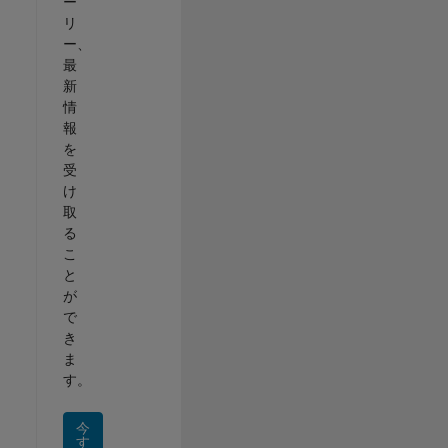
ー
リ
ー、
最
新
情
報
を
受
け
取
る
こ
と
が
で
き
ま
す。
今
す