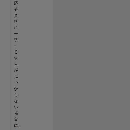
応
募
資
格
に
一
致
す
る
求
人
が
見
つ
か
ら
な
い
場
合
は、