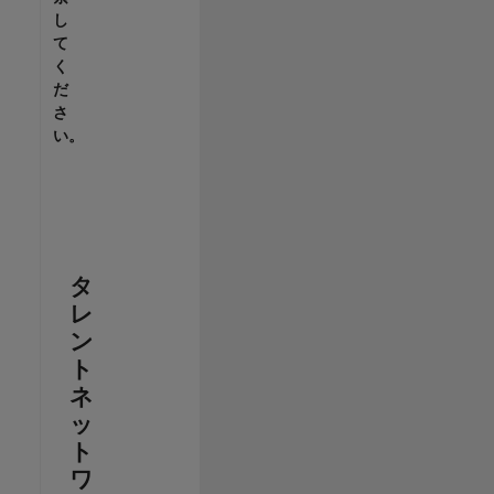
し
て
く
だ
さ
い。
タ
レ
ン
ト
ネ
ッ
ト
ワ