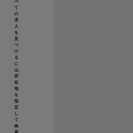
べ
て
の
求
人
を
見
つ
け
る
に
は、
所
在
地
を
指
定
し
て
検
索