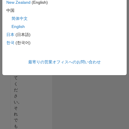
New Zealand
(English)
る
中国
か、
す
简体中文
べ
English
て
日本
(日本語)
の
求
한국
(한국어)
人
を
表
最寄りの営業オフィスへのお問い合わせ
示
し
て
く
だ
さ
い。
そ
れ
で
も