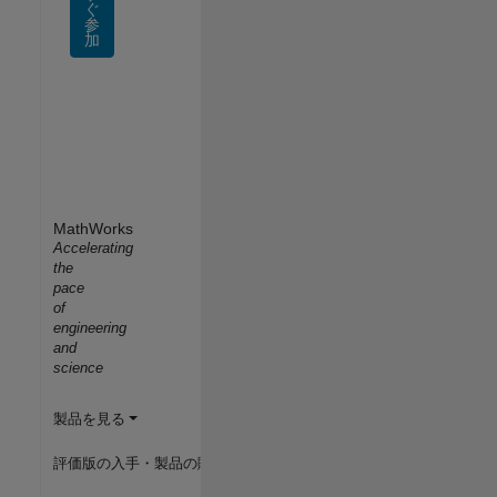
ぐ
参
加
MathWorks
Accelerating
the
pace
of
engineering
and
science
製品を見る
評価版の入手・製品の購入