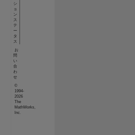
シ
ョ
ン
ス
テ
ー
タ
ス
お
問
い
合
わ
せ
©
1994-
2026
The
MathWorks,
Inc.