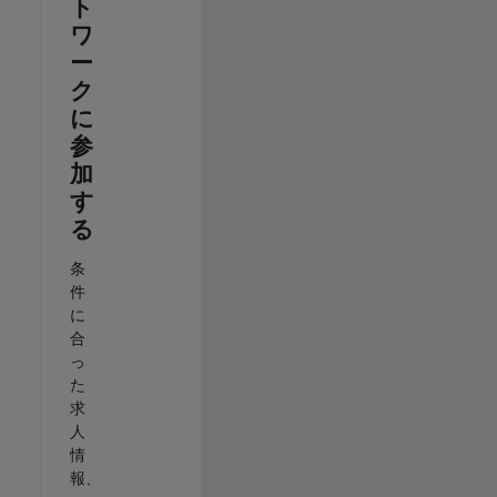
ト
ワ
ー
ク
に
参
加
す
る
条
件
に
合
っ
た
求
人
情
報、