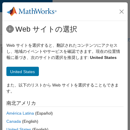
コンテンツへスキップ
MathWorks 採用
情報
Web サイトの選択
採用情報の概要
求人検索
オフィス所在地
学生・キャリア初期
Web サイトを選択すると、翻訳されたコンテンツにアクセス
オフキャンバス ナビゲーション メ
し、地域のイベントやサービスを確認できます。現在の位置情
メインコンテンツ
報に基づき、次のサイトの選択を推奨します:
United States
絞り込み条件
企業向けセールス
United States
+
3
セールス オペレーション
人事
また、以下のリストから Web サイトを選択することもできま
す。
オフィス・管理サービス
南北アメリカ
並べ替え
América Latina
(Español)
Canada
(English)
選
択
United States
(English)
し