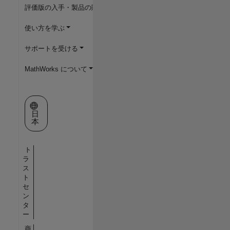
評価版の入手・製品の購入
使い方を学ぶ
サポートを受ける
MathWorks について
Web サイトの選択
日
本
ト
ラ
ス
ト
セ
ン
タ
ー
商