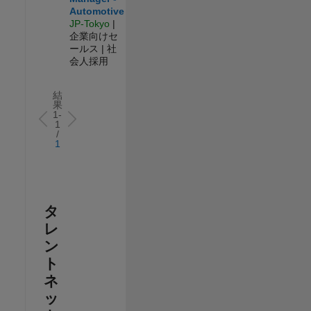
Automotive
JP-Tokyo
|
企業向けセ
ールス | 社
会人採用
結
果
1-
1
/
1
タ
レ
ン
ト
ネ
ッ