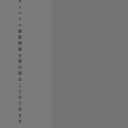
ス
ト
ー
リ
ー、
最
新
情
報
を
受
け
取
る
こ
と
が
で
き
ま
す。