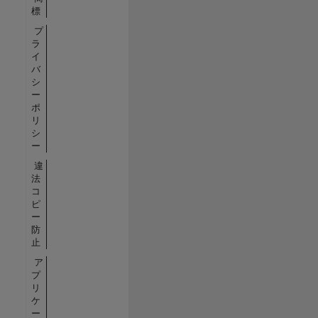
標
プ
ラ
イ
バ
シ
ー
ポ
リ
シ
ー
違
法
コ
ピ
ー
防
止
ア
プ
リ
ケ
ー