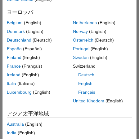
た
求
人
ヨーロッパ
の
保
存
Belgium
(English)
Netherlands
(English)
Denmark
(English)
Norway
(English)
Deutschland
(Deutsch)
Österreich
(Deutsch)
一
部
España
(Español)
Portugal
(English)
の
Finland
(English)
Sweden
(English)
求
France
(Français)
Switzerland
人
情
Ireland
(English)
Deutsch
報
Italia
(Italiano)
English
は
Luxembourg
(English)
Français
翻
訳
United Kingdom
(English)
さ
れ
アジア太平洋地域
て
Australia
(English)
い
ま
India
(English)