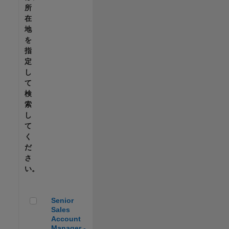
所
在
地
を
指
定
し
て
検
索
し
て
く
だ
さ
い。
Senior Sales Account Manager - Automotive
Senior
Sales
Account
Manager -