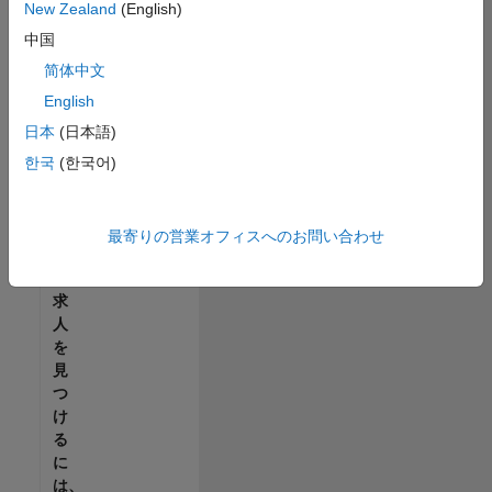
せ
New Zealand
(English)
ん。
中国
ご
希
简体中文
望
English
の
日本
(日本語)
地
域
한국
(한국어)
で
す
べ
最寄りの営業オフィスへのお問い合わせ
て
の
求
人
を
見
つ
け
る
に
は、