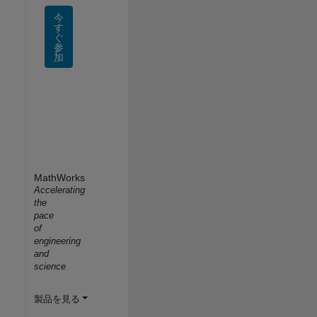
今
す
ぐ
参
加
MathWorks
Accelerating
the
pace
of
engineering
and
science
製品を見る