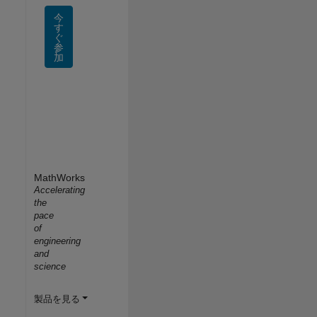
今
す
ぐ
参
加
MathWorks
Accelerating
the
pace
of
engineering
and
science
製品を見る