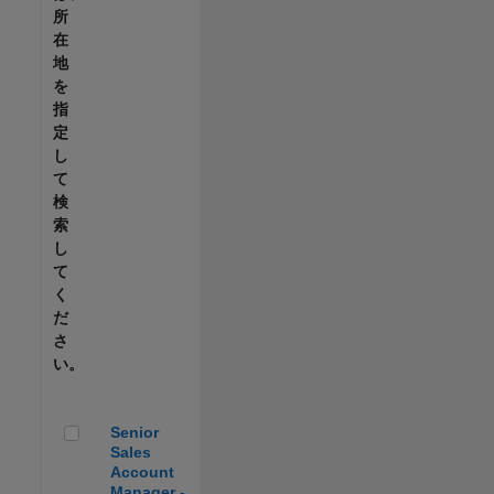
所
在
地
を
指
定
し
て
検
索
し
て
く
だ
さ
い。
Senior Sales Account Manager - Automotive
Senior
Sales
Account
Manager -