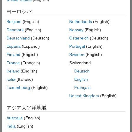
た
求
人
ヨーロッパ
の
保
存
Belgium
(English)
Netherlands
(English)
Denmark
(English)
Norway
(English)
Deutschland
(Deutsch)
Österreich
(Deutsch)
一
部
España
(Español)
Portugal
(English)
の
Finland
(English)
Sweden
(English)
求
France
(Français)
Switzerland
人
情
Ireland
(English)
Deutsch
報
Italia
(Italiano)
English
は
Luxembourg
(English)
Français
翻
訳
United Kingdom
(English)
さ
れ
アジア太平洋地域
て
Australia
(English)
い
ま
India
(English)