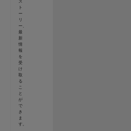
ス
ト
ー
リ
ー、
最
新
情
報
を
受
け
取
る
こ
と
が
で
き
ま
す。