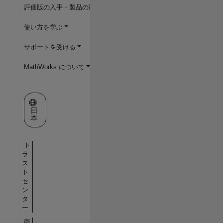
評価版の入手・製品の購入
使い方を学ぶ
サポートを受ける
MathWorks について
Web サイトの選択
日
本
ト
ラ
ス
ト
セ
ン
タ
ー
商