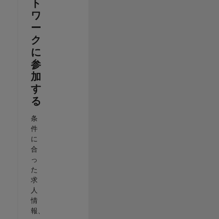
ト
ワ
ー
ク
に
参
加
す
る
条
件
に
合
っ
た
求
人
情
報、