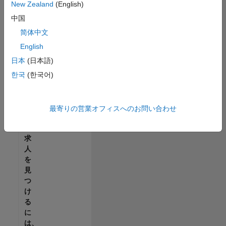
せ
New Zealand
(English)
ん。
中国
ご
希
简体中文
望
English
の
日本
(日本語)
地
域
한국
(한국어)
で
す
べ
最寄りの営業オフィスへのお問い合わせ
て
の
求
人
を
見
つ
け
る
に
は、