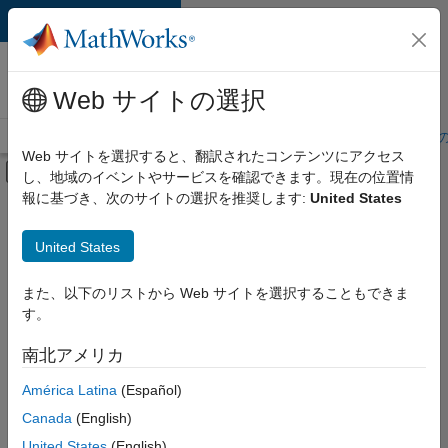
コンテンツへスキップ
MathWorks 採用
情報
Web サイトの選択
採用情報の概要
求人検索
オフィス所在地
学生・キャリア初期
Web サイトを選択すると、翻訳されたコンテンツにアクセス
オフキャンバス ナビゲーション メ
し、地域のイベントやサービスを確認できます。現在の位置情
メインコンテンツ
報に基づき、次のサイトの選択を推奨します:
United States
絞り込み条件
企業向けセールス
United States
+
5
カスタマー サポート
教育機関向けセールス
また、以下のリストから Web サイトを選択することもできま
す。
マーケティング コミュニケーション
人事
南北アメリカ
並べ替え
法務
América Latina
(Español)
Canada
(English)
選
択
United States
(English)
し