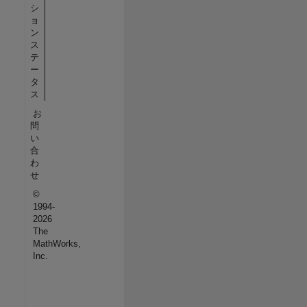
シ
ョ
ン
ス
テ
ー
タ
ス
お
問
い
合
わ
せ
©
1994-
2026
The
MathWorks,
Inc.