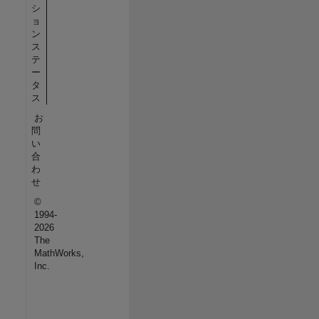
シ
ョ
ン
ス
テ
ー
タ
ス
お
問
い
合
わ
せ
©
1994-
2026
The
MathWorks,
Inc.