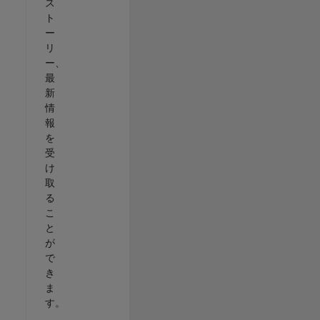
ス
ト
ー
リ
ー、
最
新
情
報
を
受
け
取
る
こ
と
が
で
き
ま
す。