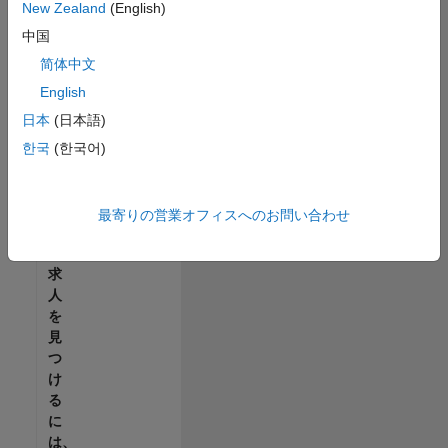
せ
New Zealand
(English)
ん。
中国
ご
希
简体中文
望
English
の
日本
(日本語)
地
域
한국
(한국어)
で
す
べ
最寄りの営業オフィスへのお問い合わせ
て
の
求
人
を
見
つ
け
る
に
は、