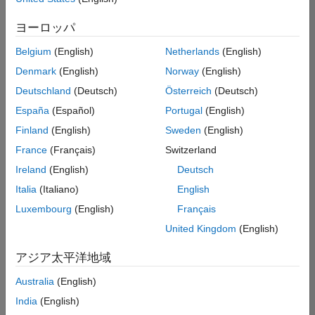
た
法務
求
人
ヨーロッパ
の
保
存
Belgium
(English)
Netherlands
(English)
Denmark
(English)
Norway
(English)
Deutschland
(Deutsch)
Österreich
(Deutsch)
一
部
España
(Español)
Portugal
(English)
の
Finland
(English)
Sweden
(English)
求
France
(Français)
Switzerland
人
情
Ireland
(English)
Deutsch
報
Italia
(Italiano)
English
は
Luxembourg
(English)
Français
翻
訳
United Kingdom
(English)
さ
れ
アジア太平洋地域
て
Australia
(English)
い
ま
India
(English)