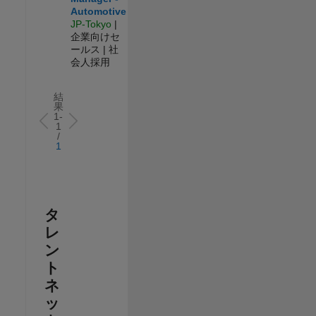
Automotive
JP-Tokyo
|
企業向けセ
ールス | 社
会人採用
結
果
1-
1
/
1
タ
レ
ン
ト
ネ
ッ