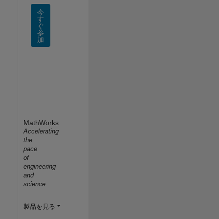
今
す
ぐ
参
加
MathWorks
Accelerating
the
pace
of
engineering
and
science
製品を見る