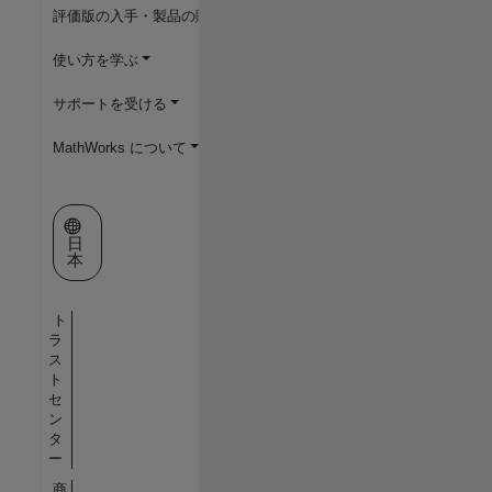
評価版の入手・製品の購入
使い方を学ぶ
サポートを受ける
MathWorks について
Web サイトの選択
日
本
ト
ラ
ス
ト
セ
ン
タ
ー
商