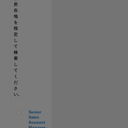
所
在
地
を
指
定
し
て
検
索
し
て
く
だ
さ
い。
Senior Sales Account Manager - Automotive
Senior
Sales
Account
Manager -