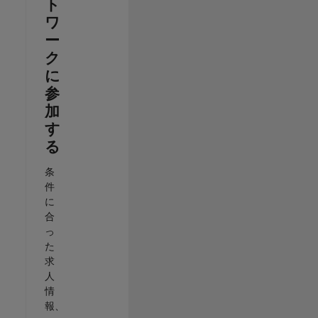
ト
ワ
ー
ク
に
参
加
す
る
条
件
に
合
っ
た
求
人
情
報、