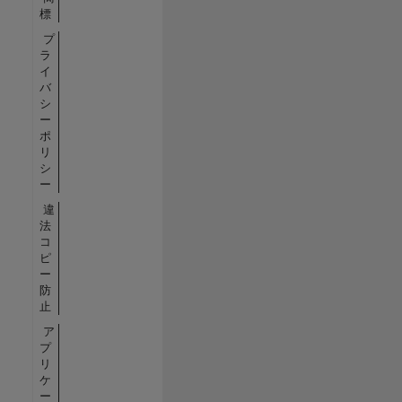
標
プ
ラ
イ
バ
シ
ー
ポ
リ
シ
ー
違
法
コ
ピ
ー
防
止
ア
プ
リ
ケ
ー