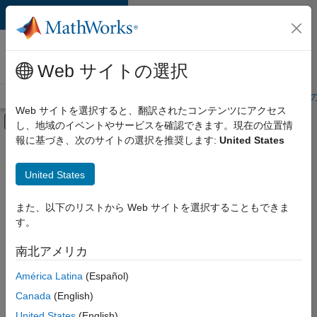
コンテンツへスキップ
MathWorks 採用
情報
Web サイトの選択
採用情報の概要
求人検索
オフィス所在地
学生・キャリア初期
Web サイトを選択すると、翻訳されたコンテンツにアクセス
オフキャンバス ナビゲーション メ
し、地域のイベントやサービスを確認できます。現在の位置情
メインコンテンツ
報に基づき、次のサイトの選択を推奨します:
United States
絞り込み条件
IT
United States
+
8
企業向けセールス
カスタマー サポート
また、以下のリストから Web サイトを選択することもできま
す。
教育機関向けセールス
セールス オペレーション
南北アメリカ
並べ替え
マーケティング コミュニケーション
América Latina
(Español)
経理および財務
Canada
(English)
選
択
人事
United States
(English)
し