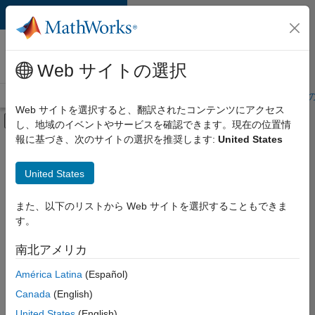
コンテンツへスキップ
MathWorks 採用
情報
Web サイトの選択
採用情報の概要
求人検索
オフィス所在地
学生・キャリア初期
Web サイトを選択すると、翻訳されたコンテンツにアクセス
オフキャンバス ナビゲーション メ
し、地域のイベントやサービスを確認できます。現在の位置情
メインコンテンツ
報に基づき、次のサイトの選択を推奨します:
United States
絞り込み条件
IT
United States
+
6
企業向けセールス
教育機関向けセールス
また、以下のリストから Web サイトを選択することもできま
す。
マーケティング サービス
経理および財務
南北アメリカ
並べ替え
法務
América Latina
(Español)
オフィス・管理サービス
Canada
(English)
選
択
United States
(English)
し