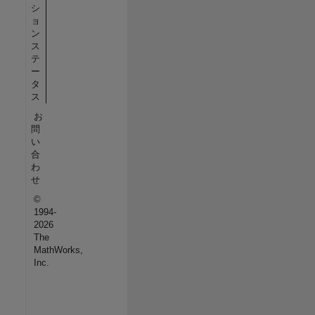
シ
ョ
ン
ス
テ
ー
タ
ス
お
問
い
合
わ
せ
©
1994-
2026
The
MathWorks,
Inc.