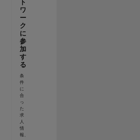
ト
ワ
ー
ク
に
参
加
す
る
条
件
に
合
っ
た
求
人
情
報、