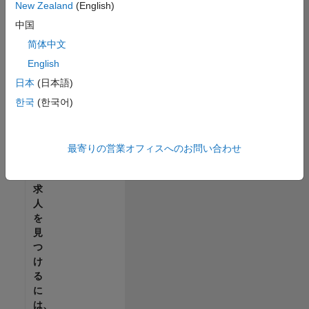
せ
New Zealand
(English)
ん。
中国
ご
希
简体中文
望
English
の
日本
(日本語)
地
域
한국
(한국어)
で
す
べ
最寄りの営業オフィスへのお問い合わせ
て
の
求
人
を
見
つ
け
る
に
は、