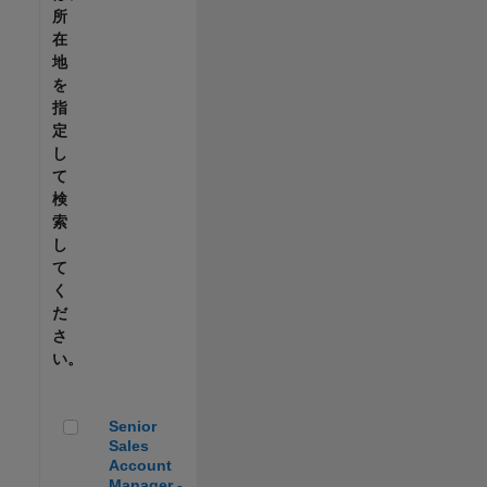
所
在
地
を
指
定
し
て
検
索
し
て
く
だ
さ
い。
Senior Sales Account Manager - Automotive
Senior
Sales
Account
Manager -