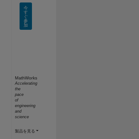
今
す
ぐ
参
加
MathWorks
Accelerating
the
pace
of
engineering
and
science
製品を見る