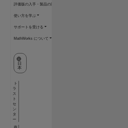
評価版の入手・製品の購入
使い方を学ぶ
サポートを受ける
MathWorks について
Web サイトの選択
日
本
ト
ラ
ス
ト
セ
ン
タ
ー
商