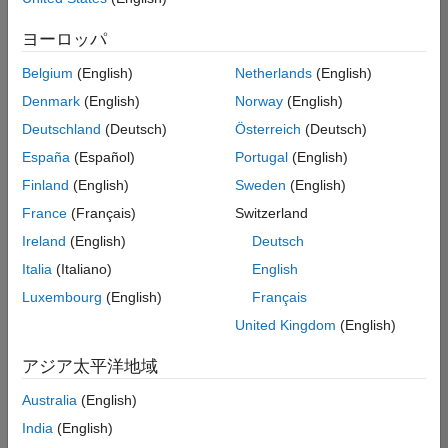
た
求
人
ヨーロッパ
の
保
存
Belgium
(English)
Netherlands
(English)
Denmark
(English)
Norway
(English)
Deutschland
(Deutsch)
Österreich
(Deutsch)
一
部
España
(Español)
Portugal
(English)
の
Finland
(English)
Sweden
(English)
求
France
(Français)
Switzerland
人
情
Ireland
(English)
Deutsch
報
Italia
(Italiano)
English
は
Luxembourg
(English)
Français
翻
訳
United Kingdom
(English)
さ
れ
アジア太平洋地域
て
Australia
(English)
い
ま
India
(English)