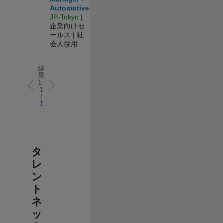
Automotive
JP-Tokyo
|
企業向けセ
ールス | 社
会人採用
結
果
1-
1
/
1
タ
レ
ン
ト
ネ
ッ