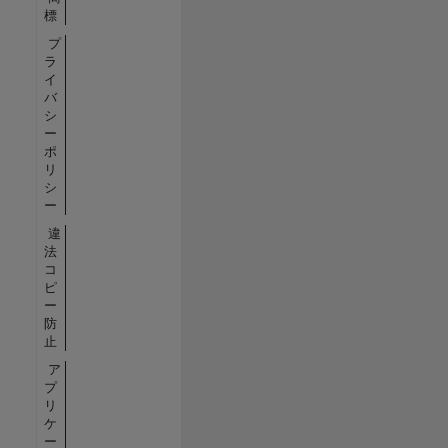
標
プ
ラ
イ
バ
シ
ー
ポ
リ
シ
ー
違
法
コ
ピ
ー
防
止
ア
プ
リ
ケ
ー