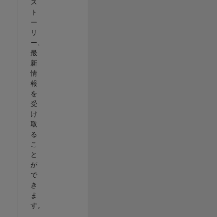
ス
ト
ー
リ
ー、
最
新
情
報
を
受
け
取
る
こ
と
が
で
き
ま
す。