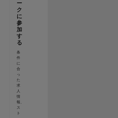
ー
ク
に
参
加
す
る
条
件
に
合
っ
た
求
人
情
報、
ス
ト