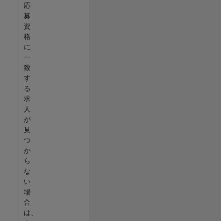
応
募
資
格
に
一
致
す
る
求
人
が
見
つ
か
ら
な
い
場
合
は、