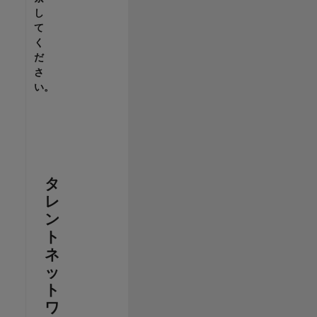
し
て
く
だ
さ
い。
タ
レ
ン
ト
ネ
ッ
ト
ワ