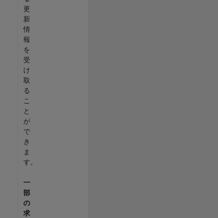
更
新
情
報
を
受
け
取
る
こ
と
が
で
き
ま
す。
一
部
の
求