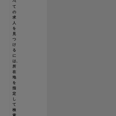
べ
て
の
求
人
を
見
つ
け
る
に
は、
所
在
地
を
指
定
し
て
検
索