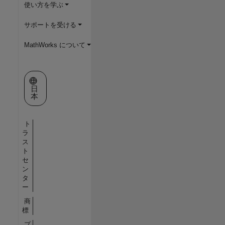
使い方を学ぶ
サポートを受ける
MathWorks について
Web サイトの選択
日
本
ト
ラ
ス
ト
セ
ン
タ
ー
商
標
プ