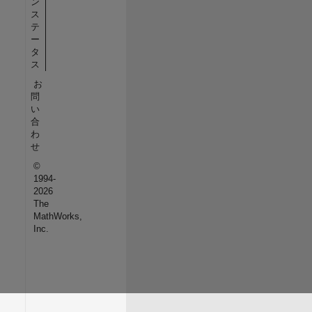
ン
ス
テ
ー
タ
ス
お
問
い
合
わ
せ
©
1994-
2026
The
MathWorks,
Inc.