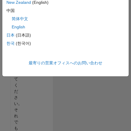
New Zealand
(English)
る
中国
か、
す
简体中文
べ
English
て
日本
(日本語)
の
求
한국
(한국어)
人
を
表
最寄りの営業オフィスへのお問い合わせ
示
し
て
く
だ
さ
い。
そ
れ
で
も