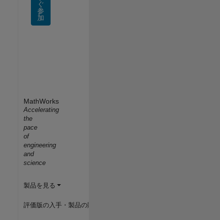
ぐ
参
加
MathWorks
Accelerating
the
pace
of
engineering
and
science
製品を見る
評価版の入手・製品の購入