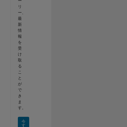
ー
リ
ー、
最
新
情
報
を
受
け
取
る
こ
と
が
で
き
ま
す。
今
す