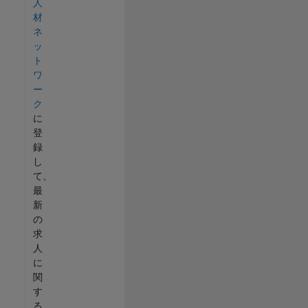
人
材
ネ
ッ
ト
ワ
ー
ク
に
登
録
し
て、
最
新
の
求
人
に
関
す
る