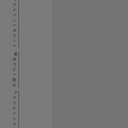
ラ
イ
バ
シ
ー
ポ
リ
シ
ー
違
法
コ
ピ
ー
防
止
ア
プ
リ
ケ
ー
シ
ョ