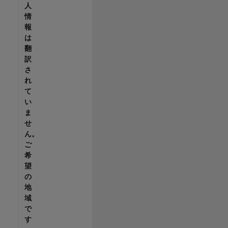
人
情
報
は
翻
訳
さ
れ
て
い
ま
せ
ん。
ご
希
望
の
地
域
で
す