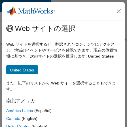
コンテンツへスキップ
MathWorks 採用
情報
Web サイトの選択
採用情報の概要
求人検索
オフィス所在地
学生・キャリア初期
Web サイトを選択すると、翻訳されたコンテンツにアクセス
オフキャンバス ナビゲーション メ
し、地域のイベントやサービスを確認できます。現在の位置情
メインコンテンツ
報に基づき、次のサイトの選択を推奨します:
United States
絞り込み条件
インターンシップ
United States
+
8
新しいキャリア プログラム (EDG)
業務用アプリケーションとツール
また、以下のリストから Web サイトを選択することもできま
す。
IT
インフラストラクチャとアーキテクチャ
南北アメリカ
現
在、
プログラム管理
América Latina
(Español)
こ
リリース エンジニアリング
の
Canada
(English)
検
ソフトウェア プロセス エンジニアリング
United States
(English)